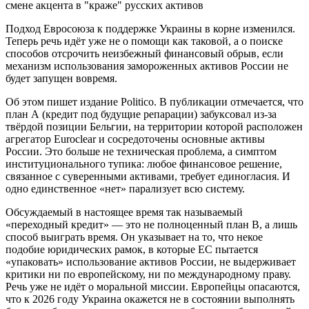
Подход Евросоюза к поддержке Украины в корне изменился.
Теперь речь идёт уже не о помощи как таковой, а о поиске
способов отсрочить неизбежный финансовый обрыв, если
механизм использования замороженных активов России не
будет запущен вовремя.
Об этом пишет издание Politico. В публикации отмечается, что
план А (кредит под будущие репарации) забуксовал из-за
твёрдой позиции Бельгии, на территории которой расположен
агрегатор Euroclear и сосредоточены основные активы
России. Это больше не техническая проблема, а симптом
институционального тупика: любое финансовое решение,
связанное с суверенными активами, требует единогласия. И
одно единственное «нет» парализует всю систему.
Обсуждаемый в настоящее время так называемый
«переходный кредит» — это не полноценный план В, а лишь
способ выиграть время. Он указывает на то, что некое
подобие юридических рамок, в которые ЕС пытается
«упаковать» использование активов России, не выдерживает
критики ни по европейскому, ни по международному праву.
Речь уже не идёт о моральной миссии. Европейцы опасаются,
что к 2026 году Украина окажется не в состоянии выполнять