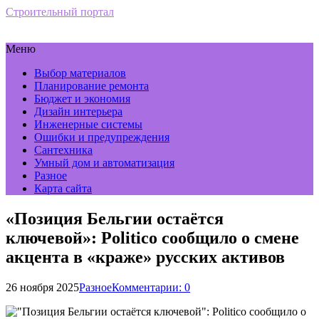
Строительный портал
Меню
Выбор материалов
Планирование ремонта
Бюджет и экономия
Дизайн интерьера
Инженерные системы
Ошибки и предупреждения
Сантехника
Умный дом и автоматизация
Разное
Карта сайта
«Позиция Бельгии остаётся
ключевой»: Politico сообщило о смене
акцента в «краже» русских активов
26 ноября 2025
Разное
Комментарии: 0