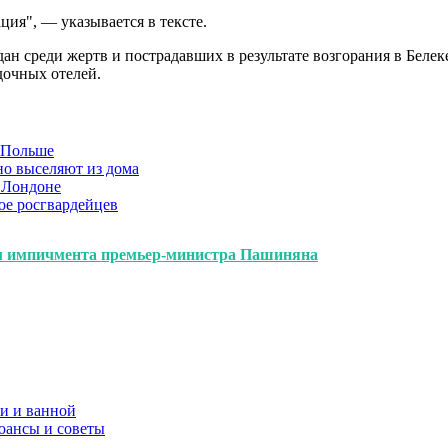
ция", — указывается в тексте.
н среди жертв и пострадавших в результате возгорания в Белеке 
дочных отелей.
в Польше
но выселяют из дома
 Лондоне
ое росгвардейцев
ем импичмента премьер-министра Пашиняна
и и ванной
юансы и советы