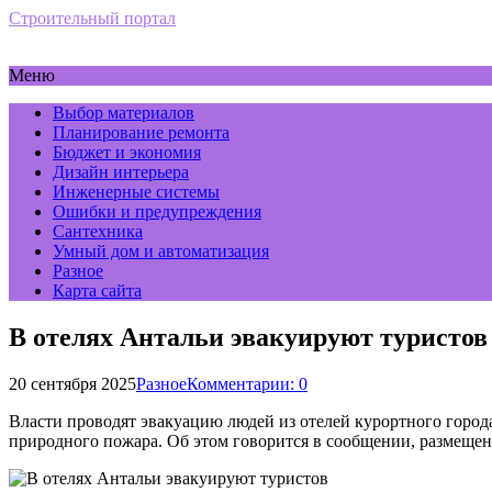
Строительный портал
Меню
Выбор материалов
Планирование ремонта
Бюджет и экономия
Дизайн интерьера
Инженерные системы
Ошибки и предупреждения
Сантехника
Умный дом и автоматизация
Разное
Карта сайта
В отелях Антальи эвакуируют туристов
20 сентября 2025
Разное
Комментарии: 0
Власти проводят эвакуацию людей из отелей курортного город
природного пожара. Об этом говорится в сообщении, размещенн