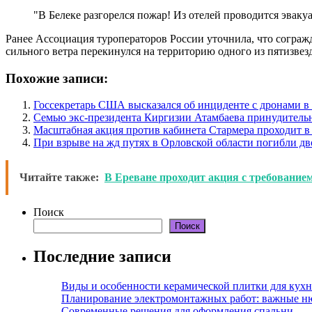
"В Белеке разгорелся пожар! Из отелей проводится эвакуа
Ранее Ассоциация туроператоров России уточнила, что согражда
сильного ветра перекинулся на территорию одного из пятизвез
Похожие записи:
Госсекретарь США высказался об инциденте с дронами 
Семью экс-президента Киргизии Атамбаева принудитель
Масштабная акция против кабинета Стармера проходит в
При взрыве на жд путях в Орловской области погибли дв
Читайте также:
В Ереване проходит акция с требовани
Поиск
Поиск
Последние записи
Виды и особенности керамической плитки для кухн
Планирование электромонтажных работ: важные н
Современные решения для оформления спальни