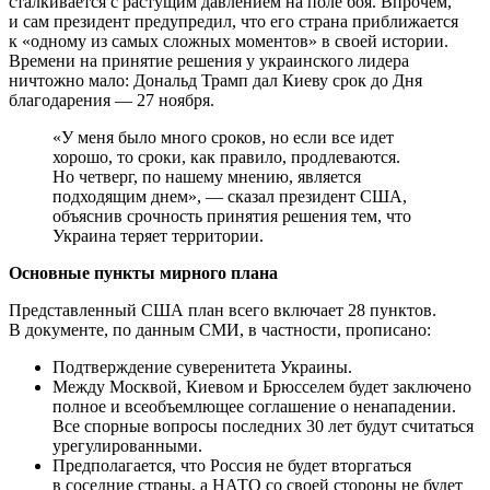
сталкивается с растущим давлением на поле боя. Впрочем,
и сам президент предупредил, что его страна приближается
к «одному из самых сложных моментов» в своей истории.
Времени на принятие решения у украинского лидера
ничтожно мало: Дональд Трамп дал Киеву срок до Дня
благодарения — 27 ноября.
«У меня было много сроков, но если все идет
хорошо, то сроки, как правило, продлеваются.
Но четверг, по нашему мнению, является
подходящим днем», — сказал президент США,
объяснив срочность принятия решения тем, что
Украина теряет территории.
Основные пункты мирного плана
Представленный США план всего включает 28 пунктов.
В документе, по данным СМИ, в частности, прописано:
Подтверждение суверенитета Украины.
Между Москвой, Киевом и Брюсселем будет заключено
полное и всеобъемлющее соглашение о ненападении.
Все спорные вопросы последних 30 лет будут считаться
урегулированными.
Предполагается, что Россия не будет вторгаться
в соседние страны, а НАТО со своей стороны не будет