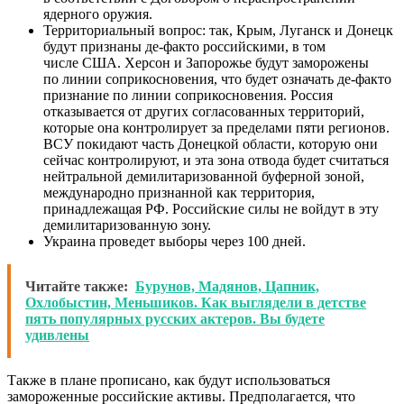
ядерного оружия.
Территориальный вопрос: так, Крым, Луганск и Донецк
будут признаны де-факто российскими, в том
числе США. Херсон и Запорожье будут заморожены
по линии соприкосновения, что будет означать де-факто
признание по линии соприкосновения. Россия
отказывается от других согласованных территорий,
которые она контролирует за пределами пяти регионов.
ВСУ покидают часть Донецкой области, которую они
сейчас контролируют, и эта зона отвода будет считаться
нейтральной демилитаризованной буферной зоной,
международно признанной как территория,
принадлежащая РФ. Российские силы не войдут в эту
демилитаризованную зону.
Украина проведет выборы через 100 дней.
Читайте также:
Бурунов, Мадянов, Цапник,
Охлобыстин, Меньшиков. Как выглядели в детстве
пять популярных русских актеров. Вы будете
удивлены
Также в плане прописано, как будут использоваться
замороженные российские активы. Предполагается, что