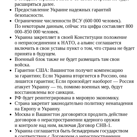
расширяться далее.
Предоставление Украине надежных гарантий
безопасности.
Ограничение численности ВСУ (600 000 человек).
По некоторым данным, сейчас эта цифра составляет 800
000–850 000 человек.
Украина закрепляет в своей Конституции положение
о неприсоединении к НАТО, а альянс соглашается
включить в свои уставы пункт о том, что страна не будет
принята в будущем.
Военный блок также не будет размещать там свои
войска.
Гарантии США: Вашингтон получит компенсацию
за гарантию; Если Украина вторгнется в Россию, она
лишится гарантии; Если произойдет наоборот — Россия
атакует Украину — то, помимо военных мер, будут
восстановлены все санкции.
РФ будет реинтегрирована в мировую экономику.
Страна закрепит законодательно политику ненападения
на Европу и Украину.
Москва и Вашингтон договорятся продлить действие
договоров о нераспространении ядерного оружия
и контроле над ним, включая Договор СНВ-1.
Украина соглашается быть безъядерным государством
в соответствии с Договором о нераспространении