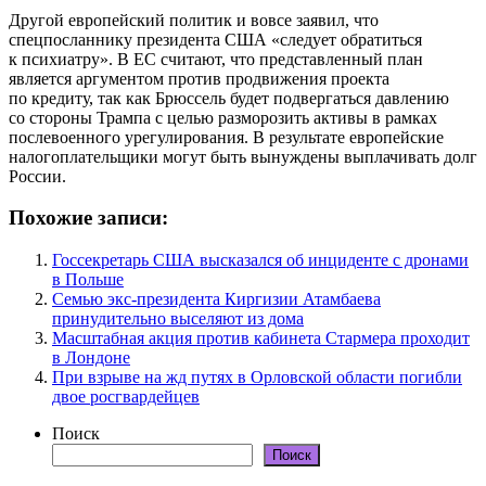
Другой европейский политик и вовсе заявил, что
спецпосланнику президента США «следует обратиться
к психиатру». В ЕС считают, что представленный план
является аргументом против продвижения проекта
по кредиту, так как Брюссель будет подвергаться давлению
со стороны Трампа с целью разморозить активы в рамках
послевоенного урегулирования. В результате европейские
налогоплательщики могут быть вынуждены выплачивать долг
России.
Похожие записи:
Госсекретарь США высказался об инциденте с дронами
в Польше
Семью экс-президента Киргизии Атамбаева
принудительно выселяют из дома
Масштабная акция против кабинета Стармера проходит
в Лондоне
При взрыве на жд путях в Орловской области погибли
двое росгвардейцев
Поиск
Поиск