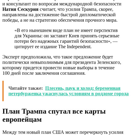
и консультант по вопросам международной безопасности
Натия Сескурия
считает, что усилия Трампа, скорее,
направлены на достижение быстрой дипломатической
победы, а не на стратегию обеспечения прочного мира.
«В его нынешнем виде план не имеет перспектив
для Украины: он заставит Киев принять серьезные
потери без надежных гарантий безопасности», —
цитирует ее издание The Independent.
Эксперт предположила, что такое предложение будет
политически невыполнимым для президента Зеленского,
которому придется провести новые выборы в течение
100 дней после заключения соглашения.
Читайте также:
Плесень, паук и холод: беременная
петербурженка ужаснулась условиям в роддоме города
План Трампа спутал все карты
европейцам
Между тем новый план США может перечеркнуть усилия