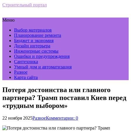
Строительный портал
Меню
Выбор материалов
Планирование ремонта
Бюджет и экономия
Дизайн интерьера
Инженерные системы
Ошибки и предупреждения
Сантехника
Умный дом и автоматизация
Разное
Карта сайта
Потеря достоинства или главного
партнера? Трамп поставил Киев перед
«трудным выбором»
22 ноября 2025
Разное
Комментарии: 0