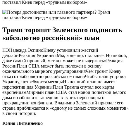
Трамп торопит Зеленского подписать
«абсолютно российский» план
НЭНадежда ЭспиноКиеву установили жесткий
дедлайнРеакция Украины«Мы, конечно, стальные. Но любой,
даже самый прочный, металл может не выдержать»Реакция
РоссииПлан США может быть положен в основу
окончательного мирного урегулированияЧем грозит Киеву
отказ от «абсолютно российского» планаЧтобы план устроил
Украину, потребуются месяцыНынешний план не имеет
перспектив для УкраиныПлан Трампа спутал все карты
европейцамМирный план США стал новой попыткой Белого
дома возобновить зашедшие в тупик переговоры о
прекращении конфликта. Владимир Зеленский признал: его
страна приближается к «одному из самых сложных моментов»
в своей истории.
Юлия Литвиненко