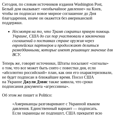
Сегодня, по словам источников издания Washington Post,
Белый дом оказывает «необычайное давление» на Киев,
чтобы он подписал новое мирное соглашение до Дня
благодарения, иначе он окажется без американской
поддержки.
Несмотря на то, что Трамп сократил прямую помощь
Украине, США до сих пор участвовали в заключении
соглашений о поставках стране оружия через
европейских партнеров и продолжают делиться
разведданными, которые имеют решающее значение для
ВСУ.
Теперь же, говорят источники, Штаты посылают «сигналы»
о том, что все может быть снято с повестки дня, если
«абсолютно российский» план, как они его охарактеризовали,
не будет подписан в ближайшее время. Посол США
на Украине
Джули Дэвис
также заявила, что сроки
подписания документа «агрессивны».
Об этом же пишет и Politico:
«Американцы разговаривают с Украиной языком
давления. Единственный вариант — подписать.
Если украинцы не подпишут, США прекратят всю