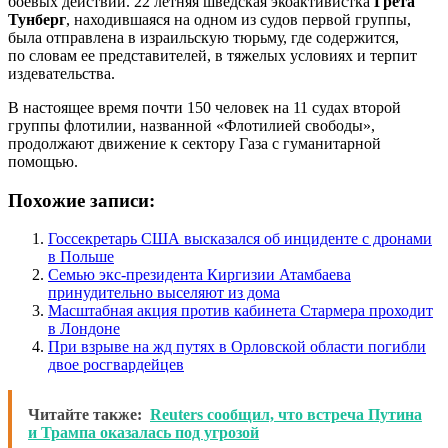
боевых действий. 22 летняя шведская экоактивистка
Грета
Тунберг
, находившаяся на одном из судов первой группы,
была отправлена в израильскую тюрьму, где содержится,
по словам ее представителей, в тяжелых условиях и терпит
издевательства.
В настоящее время почти 150 человек на 11 судах второй
группы флотилии, названной «Флотилией свободы»,
продолжают движение к сектору Газа с гуманитарной
помощью.
Похожие записи:
Госсекретарь США высказался об инциденте с дронами
в Польше
Семью экс-президента Киргизии Атамбаева
принудительно выселяют из дома
Масштабная акция против кабинета Стармера проходит
в Лондоне
При взрыве на жд путях в Орловской области погибли
двое росгвардейцев
Читайте также:
Reuters сообщил, что встреча Путина
и Трампа оказалась под угрозой