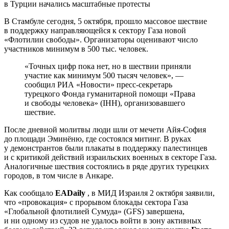
В Стамбуле сегодня, 5 октября, прошло массовое шествие
в поддержку направляющейся к сектору Газа новой
«Флотилии свободы». Организаторы оценивают число
участников минимум в 500 тыс. человек.
«Точных цифр пока нет, но в шествии приняли
участие как минимум 500 тысяч человек», —
сообщил РИА «Новости» пресс-секретарь
турецкого Фонда гуманитарной помощи «Права
и свободы человека» (IHH), организовавшего
шествие.
После дневной молитвы люди шли от мечети Айя-София
до площади Эминёню, где состоялся митинг. В руках
у демонстрантов были плакаты в поддержку палестинцев
и с критикой действий израильских военных в секторе Газа.
Аналогичные шествия состоялись в ряде других турецких
городов, в том числе в Анкаре.
Как сообщало
EADaily
, в МИД Израиля 2 октября заявили,
что «провокация» с прорывом блокады сектора Газа
«Глобальной флотилией Сумуда» (GFS) завершена,
и ни одному из судов не удалось войти в зону активных