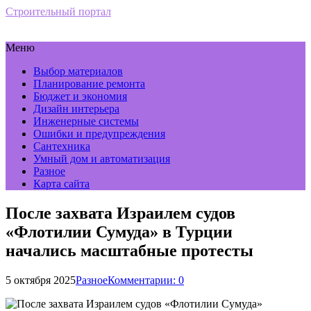
Строительный портал
Меню
Выбор материалов
Планирование ремонта
Бюджет и экономия
Дизайн интерьера
Инженерные системы
Ошибки и предупреждения
Сантехника
Умный дом и автоматизация
Разное
Карта сайта
После захвата Израилем судов
«Флотилии Сумуда» в Турции
начались масштабные протесты
5 октября 2025
Разное
Комментарии: 0