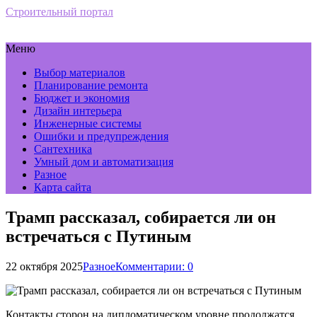
Строительный портал
Меню
Выбор материалов
Планирование ремонта
Бюджет и экономия
Дизайн интерьера
Инженерные системы
Ошибки и предупреждения
Сантехника
Умный дом и автоматизация
Разное
Карта сайта
Трамп рассказал, собирается ли он
встречаться с Путиным
22 октября 2025
Разное
Комментарии: 0
Контакты сторон на дипломатическом уровне продолжатся.