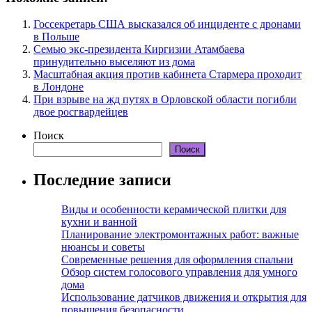
Госсекретарь США высказался об инциденте с дронами
в Польше
Семью экс-президента Киргизии Атамбаева
принудительно выселяют из дома
Масштабная акция против кабинета Стармера проходит
в Лондоне
При взрыве на жд путях в Орловской области погибли
двое росгвардейцев
Поиск
Поиск
Последние записи
Виды и особенности керамической плитки для
кухни и ванной
Планирование электромонтажных работ: важные
нюансы и советы
Современные решения для оформления спальни
Обзор систем голосового управления для умного
дома
Использование датчиков движения и открытия для
повышения безопасности