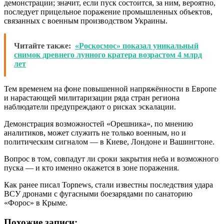
демонстрации; значит, если пуск состоится, за ним, вероятно,
последует прицельное поражение промышленных объектов,
связанных с военным производством Украины.
Читайте также:
«Роскосмос» показал уникальный
снимок древнего лунного кратера возрастом 4 млрд
лет
Тем временем на фоне повышенной напряжённости в Европе
и нарастающей милитаризации ряда стран региона
наблюдатели предупреждают о рисках эскалации.
Демонстрация возможностей «Орешника», по мнению
аналитиков, может служить не только военным, но и
политическим сигналом — в Киеве, Лондоне и Вашингтоне.
Вопрос в том, совпадут ли сроки закрытия неба и возможного
пуска — и кто именно окажется в зоне поражения.
Как ранее писал Topnews, стали известны последствия удара
ВСУ дронами с фугасными боезарядами по санаторию
«Форос» в Крыме.
Похожие записи: