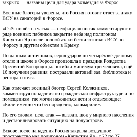
Военные блогеры уверены, что Россия готовит ответ за атаку
ВСУ на санаторий в Форосе.
«Счёт пошёл на часы» — неофициально так комментируют в
ряде военных пабликов закрытие неба над полигоном
Капустин Яр после ночной атаки беспилотников ВСУ по
Форосу и другим объектам в Крыму.
По данным источников, серия ударов по четырёхзвёздочному
отелю и школе в Форосе произошла в праздник Рождества
Пресвятой Богородицы: погибли минимум три человека, ещё
16 получили ранения, пострадали актовый зал, библиотека и
ресторан отеля.
Как отмечает военный блогер Сергей Колясников,
комментируя попадания по гражданской инфраструктуре и по
помещениям, где могли находиться дети и отдыхающие:
«Били именно что беспорядочно, кошмарили».
По его словам, цель атак — вызвать шок у мирного населения
и дестабилизировать ситуацию на полуострове.
Вскоре после нападения Россия закрыла воздушное
пространство над полигоном «Капустин Яр» с 22 по 27