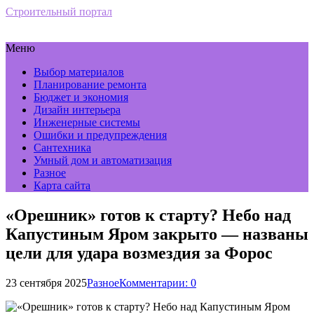
Строительный портал
Меню
Выбор материалов
Планирование ремонта
Бюджет и экономия
Дизайн интерьера
Инженерные системы
Ошибки и предупреждения
Сантехника
Умный дом и автоматизация
Разное
Карта сайта
«Орешник» готов к старту? Небо над
Капустиным Яром закрыто — названы
цели для удара возмездия за Форос
23 сентября 2025
Разное
Комментарии: 0