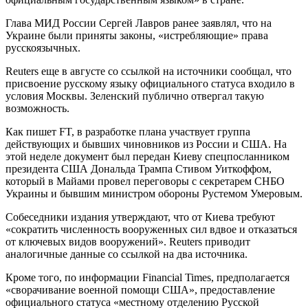
Глава МИД России Сергей Лавров ранее заявлял, что на
Украине были приняты законы, «истребляющие» права
русскоязычных.
Reuters еще в августе со ссылкой на источники сообщал, что
присвоение русскому языку официального статуса входило в
условия Москвы. Зеленский публично отвергал такую
возможность.
Как пишет FT, в разработке плана участвует группа
действующих и бывших чиновников из России и США. На
этой неделе документ был передан Киеву спецпосланником
президента США Дональда Трампа Стивом Уиткоффом,
который в Майами провел переговоры с секретарем СНБО
Украины и бывшим министром обороны Рустемом Умеровым.
Собеседники издания утверждают, что от Киева требуют
«сократить численность вооруженных сил вдвое и отказаться
от ключевых видов вооружений». Reuters приводит
аналогичные данные со ссылкой на два источника.
Кроме того, по информации Financial Times, предполагается
«сворачивание военной помощи США», предоставление
официального статуса «местному отделению Русской