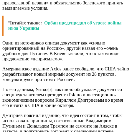
православной церкви» и обязательство Зеленского принять
выдвигаемые условия.
Читайте также:
Орбан предупредил об угрозе войны
из-за Украины
Один из источников описал документ как «сильно
ориентированный на Россию», другой назвал его «очень
удобным для Путина». В Киеве заявили, что в таком виде
предложение «неприемлемо».
Американское издание Axios ранее сообщало, что США тайно
разрабатывают новый мирный документ из 28 пунктов,
консультируясь при этом с Россией.
По его данным, Уиткофф «активно обсуждал» документ со
спецпредставителем президента РФ по инвестиционно-
экономическим вопросам Кириллом Дмитриевым во время
его визита в США в конце октября.
Дмитриев пояснил изданию, что идея состоит в том, чтобы
использовать принципы, согласованные Владимиром
Путиным и Дональдом Трампом на саммите на Аляске в
августе, и подготовить документ к следующей встрече