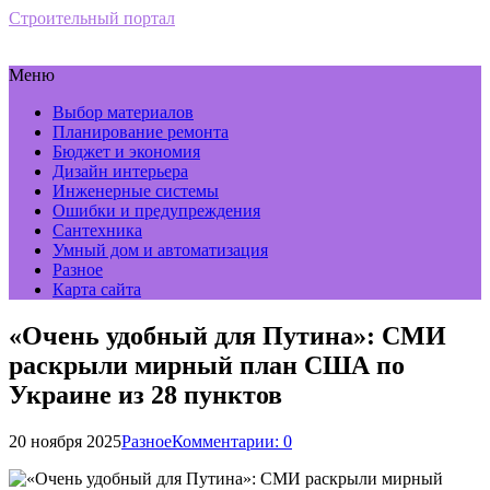
Строительный портал
Меню
Выбор материалов
Планирование ремонта
Бюджет и экономия
Дизайн интерьера
Инженерные системы
Ошибки и предупреждения
Сантехника
Умный дом и автоматизация
Разное
Карта сайта
«Очень удобный для Путина»: СМИ
раскрыли мирный план США по
Украине из 28 пунктов
20 ноября 2025
Разное
Комментарии: 0