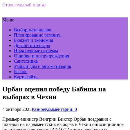
Строительный портал
Меню
Выбор материалов
Планирование ремонта
Бюджет и экономия
Дизайн интерьера
Инженерные системы
Ошибки и предупреждения
Сантехника
Умный дом и автоматизация
Разное
Карта сайта
Орбан оценил победу Бабиша на
выборах в Чехии
4 октября 2025
Разное
Комментарии: 0
Премьер-министр Венгрии Виктор Орбан поздравил с
победой на парламентских выборах в Чехии оппозиционное
политическое движение ANO ("Акция недовольных