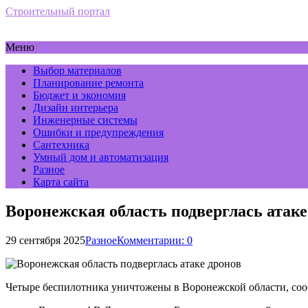
Строительный портал
Меню
Выбор материалов
Планирование ремонта
Бюджет и экономия
Дизайн интерьера
Инженерные системы
Ошибки и предупреждения
Сантехника
Умный дом и автоматизация
Разное
Карта сайта
Воронежская область подверглась атаке
29 сентября 2025
Разное
Комментарии: 0
Четыре беспилотника уничтожены в Воронежской области, соо