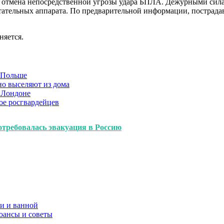
 отмена непосредственной угрозы удара БПЛА. Дежурными сил
тельных аппарата. По предварительной информации, пострадав
няется.
в Польше
но выселяют из дома
 Лондоне
ое росгвардейцев
требовалась эвакуация в Россию
и и ванной
юансы и советы