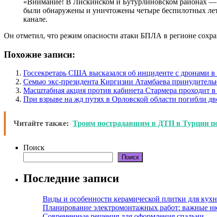
«Внимание! В Лискинском и Бутурлиновском районах —
были обнаружены и уничтожены четыре беспилотных лета
канале.
Он отметил, что режим опасности атаки БПЛА в регионе сохра
Похожие записи:
Госсекретарь США высказался об инциденте с дронами 
Семью экс-президента Киргизии Атамбаева принудитель
Масштабная акция против кабинета Стармера проходит в
При взрыве на жд путях в Орловской области погибли дв
Читайте также:
Троим пострадавшим в ДТП в Турции по
Поиск
Поиск
Последние записи
Виды и особенности керамической плитки для кухн
Планирование электромонтажных работ: важные н
Современные решения для оформления спальни