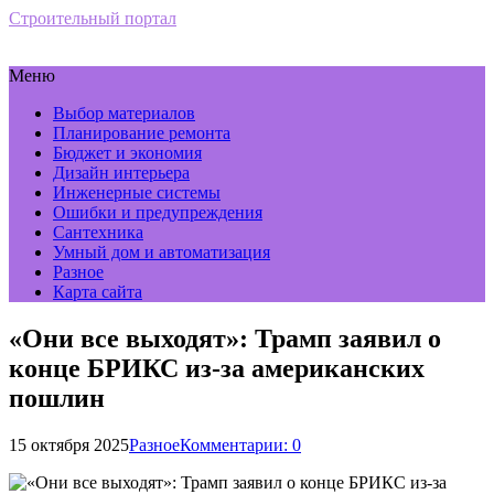
Строительный портал
Меню
Выбор материалов
Планирование ремонта
Бюджет и экономия
Дизайн интерьера
Инженерные системы
Ошибки и предупреждения
Сантехника
Умный дом и автоматизация
Разное
Карта сайта
«Они все выходят»: Трамп заявил о
конце БРИКС из-за американских
пошлин
15 октября 2025
Разное
Комментарии: 0