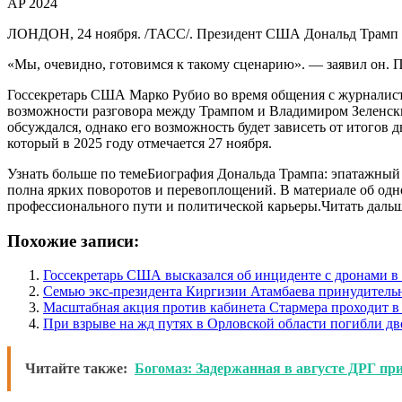
AP 2024
ЛОНДОН, 24 ноября. /ТАСС/. Президент США Дональд Трамп мож
«Мы, очевидно, готовимся к такому сценарию». — заявил он. П
Госсекретарь США Марко Рубио во время общения с журналиста
возможности разговора между Трампом и Владимиром Зеленски
обсуждался, однако его возможность будет зависеть от итогов 
который в 2025 году отмечается 27 ноября.
Узнать больше по темеБиография Дональда Трампа: эпатажный
полна ярких поворотов и перевоплощений. В материале об одно
профессионального пути и политической карьеры.Читать даль
Похожие записи:
Госсекретарь США высказался об инциденте с дронами 
Семью экс-президента Киргизии Атамбаева принудитель
Масштабная акция против кабинета Стармера проходит в
При взрыве на жд путях в Орловской области погибли дв
Читайте также:
Богомаз: Задержанная в августе ДРГ пр