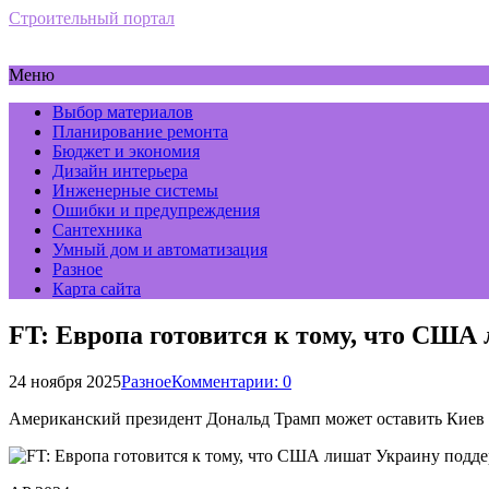
Строительный портал
Меню
Выбор материалов
Планирование ремонта
Бюджет и экономия
Дизайн интерьера
Инженерные системы
Ошибки и предупреждения
Сантехника
Умный дом и автоматизация
Разное
Карта сайта
FT: Европа готовится к тому, что США
24 ноября 2025
Разное
Комментарии: 0
Американский президент Дональд Трамп может оставить Киев б