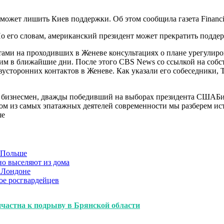
ет лишить Киев поддержки. Об этом сообщила газета Financial
о его словам, американский президент может прекратить поддер
ми на проходивших в Женеве консультациях о плане урегулиров
м в ближайшие дни. После этого CBS News со ссылкой на собс
двусторонних контактов в Женеве. Как указали его собеседники,
 бизнесмен, дважды победивший на выборах президента СШАБио
м из самых эпатажных деятелей современности мы разберем исто
ше
в Польше
но выселяют из дома
 Лондоне
ое росгвардейцев
ичастна к подрыву в Брянской области