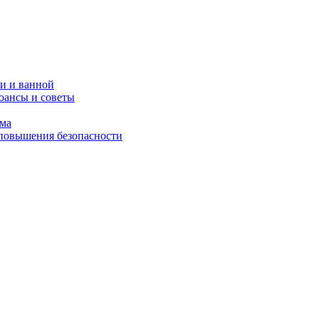
и и ванной
юансы и советы
ома
 повышения безопасности