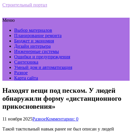
Строительный портал
Меню
Выбор материалов
Планирование ремонта
Бюджет и экономия
Дизайн интерьера
Инженерные системы
Ошибки и предупреждения
Сантехника
Умный дом и автоматизация
Разное
Карта сайта
Находят вещи под песком. У людей
обнаружили форму «дистанционного
прикосновения»
11 ноября 2025
Разное
Комментарии: 0
Такой тактильный навык ранее не был описан у людей