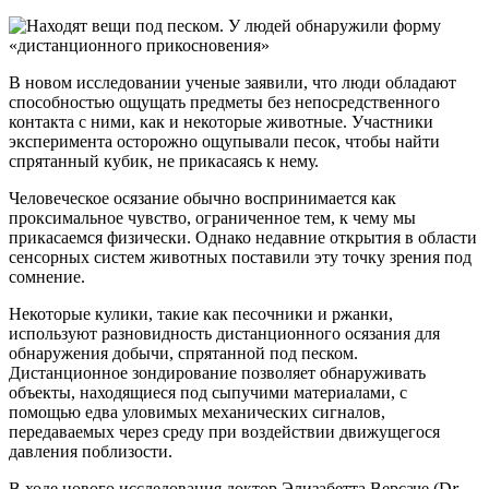
В новом исследовании ученые заявили, что люди обладают
способностью ощущать предметы без непосредственного
контакта с ними, как и некоторые животные. Участники
эксперимента осторожно ощупывали песок, чтобы найти
спрятанный кубик, не прикасаясь к нему.
Человеческое осязание обычно воспринимается как
проксимальное чувство, ограниченное тем, к чему мы
прикасаемся физически. Однако недавние открытия в области
сенсорных систем животных поставили эту точку зрения под
сомнение.
Некоторые кулики, такие как песочники и ржанки,
используют разновидность дистанционного осязания для
обнаружения добычи, спрятанной под песком.
Дистанционное зондирование позволяет обнаруживать
объекты, находящиеся под сыпучими материалами, с
помощью едва уловимых механических сигналов,
передаваемых через среду при воздействии движущегося
давления поблизости.
В ходе нового исследования доктор Элизабетта Версаче (D
r.