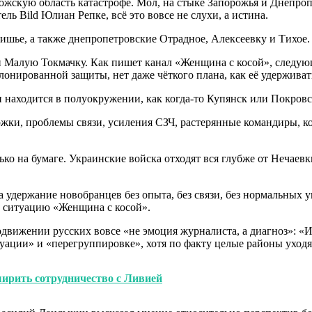
ожскую область катастрофе. Мол, на стыке Запорожья и Днепро
ль Bild Юлиан Репке, всё это вовсе не слухи, а истина.
тишье, а также днепропетровские Отрадное, Алексеевку и Тихое.
ли Малую Токмачку. Как пишет канал «Женщина с косой», след
лонированной защиты, нет даже чёткого плана, как её удерживат
и находится в полуокружении, как когда-то Купянск или Покровс
ржки, проблемы связи, усиления СЗЧ, растерянные командиры, 
ко на бумаге. Украинские войска отходят вся глубже от Нечае
а удержание новобранцев без опыта, без связи, без нормальных 
т ситуацию «Женщина с косой».
родвижении русских вовсе «не эмоция журналиста, а диагноз»: «
уации» и «перегруппировке», хотя по факту целые районы уходя
ширить сотрудничество с Ливией