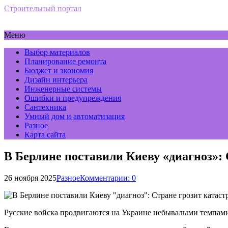
Строительный портал
Меню
Выбор материалов
Планирование ремонта
Бюджет и экономия
Дизайн интерьера
Инженерные системы
Ошибки и предупреждения
Сантехника
Умный дом и автоматизация
Разное
Карта сайта
В Берлине поставили Киеву «диагноз»:
26 ноября 2025
Разное
Комментарии: 0
Русские войска продвигаются на Украине небывалыми темпами.