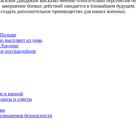
 Василий Дандыкин высказал мнение относительно перспектив боя
, завершение боевых действий ожидается в ближайшем будущем.
 создать дополнительное преимущество для наших военных.
в Польше
но выселяют из дома
 Лондоне
ое росгвардейцев
и и ванной
юансы и советы
ома
 повышения безопасности