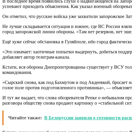
В последнее время появились слухи о надвигающейся на Запор
успевают приходить объяснения. Как указал военный обозревате
Он отметил, что русские войска уже захватили запорожское За
Не лучше складывается ситуация и южнее, где ВС России взя
город запорожской линии обороны. «Там нет резервов, нет эше
Ещё хуже сейчас обстановка в Гуляйполе, ибо город фактическ
«Это означает: хаотичные попытки выдернуть, добиться подде
добавляет автор телеграм-канала.
Кстати, вся оборона Днепропетровщины существует у ВСУ толь
командования.
«Сырский снова, как под Бахмутом и под Авдеевкой, бросает н
голое поле против подготовленного противника», — объясняе
И тут же выдает, что слова обозревателя Репке о небывалом п
разговора обществу снова продают картинку о «стабильной сит
Читайте также:
В Белоруссии заявили о готовности рас