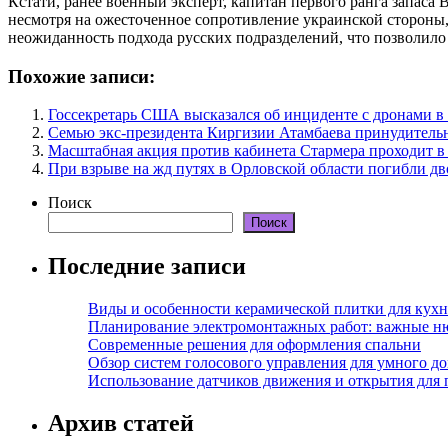
Кстати, ранее военный эксперт, капитан первого ранга запаса
несмотря на ожесточенное сопротивление украинской стороны
неожиданность подхода русских подразделений, что позволило
Похожие записи:
Госсекретарь США высказался об инциденте с дронами 
Семью экс-президента Киргизии Атамбаева принудитель
Масштабная акция против кабинета Стармера проходит в
При взрыве на жд путях в Орловской области погибли дв
Поиск
Поиск
Последние записи
Виды и особенности керамической плитки для кухн
Планирование электромонтажных работ: важные н
Современные решения для оформления спальни
Обзор систем голосового управления для умного д
Использование датчиков движения и открытия для
Архив статей