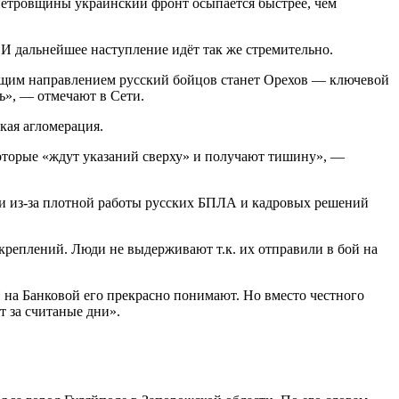
петровщины украинский фронт осыпается быстрее, чем
 И дальнейшее наступление идёт так же стремительно.
ующим направлением русский бойцов станет Орехов — ключевой
ь», — отмечают в Сети.
кая агломерация.
которые «ждут указаний сверху» и получают тишину», —
вки из-за плотной работы русских БПЛА и кадровых решений
укреплений. Люди не выдерживают т.к. их отправили в бой на
И на Банковой его прекрасно понимают. Но вместо честного
т за считаные дни».