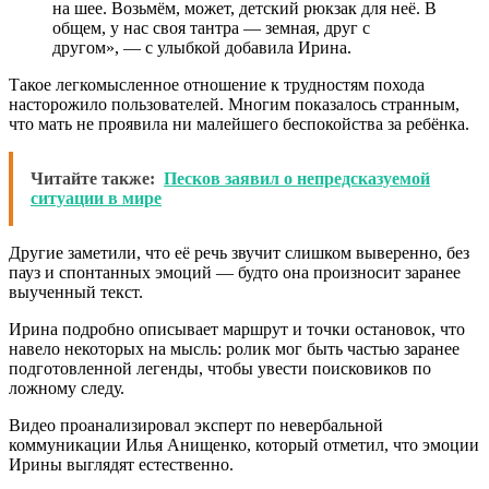
на шее. Возьмём, может, детский рюкзак для неё. В
общем, у нас своя тантра — земная, друг с
другом», — с улыбкой добавила Ирина.
Такое легкомысленное отношение к трудностям похода
насторожило пользователей. Многим показалось странным,
что мать не проявила ни малейшего беспокойства за ребёнка.
Читайте также:
Песков заявил о непредсказуемой
ситуации в мире
Другие заметили, что её речь звучит слишком выверенно, без
пауз и спонтанных эмоций — будто она произносит заранее
выученный текст.
Ирина подробно описывает маршрут и точки остановок, что
навело некоторых на мысль: ролик мог быть частью заранее
подготовленной легенды, чтобы увести поисковиков по
ложному следу.
Видео проанализировал эксперт по невербальной
коммуникации Илья Анищенко, который отметил, что эмоции
Ирины выглядят естественно.