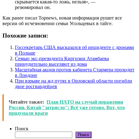
скрывается какая-то ложь, нельзя», —
резюмировал он.
Как ранее писал Topnews, новая информация рушит все
версии об исчезновении семьи Усольцевых в тайге.
Похожие записи:
Госсекретарь США высказался об инциденте с дронами
в Польше
Семью экс-президента Киргизии Атамбаева
принудительно выселяют из дома
Масштабная акция против кабинета Стармера проходит
в Лондоне
При взрыве на жд путях в Орловской области погибли
двое росгвардейцев
Читайте также:
План НАТО на случай поражения
России. Китай "затрясло": Всё уже готово. Вот, что
придумали враги
Поиск
Поиск