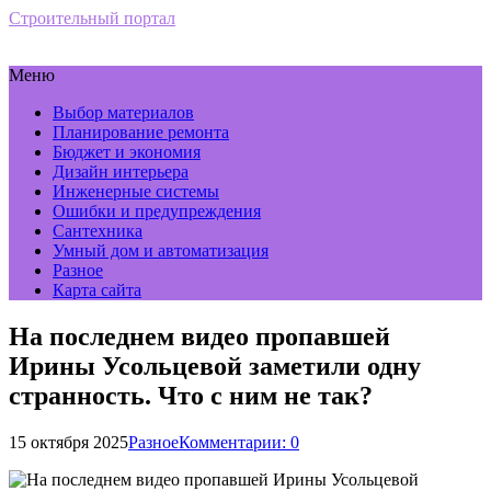
Строительный портал
Меню
Выбор материалов
Планирование ремонта
Бюджет и экономия
Дизайн интерьера
Инженерные системы
Ошибки и предупреждения
Сантехника
Умный дом и автоматизация
Разное
Карта сайта
На последнем видео пропавшей
Ирины Усольцевой заметили одну
странность. Что с ним не так?
15 октября 2025
Разное
Комментарии: 0