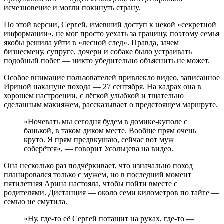
исчезновение и могли покинуть страну.
По этой версии, Сергей, имевший доступ к некой «секретной
информации», не мог просто уехать за границу, поэтому семья
якобы решила уйти в «лесной след». Правда, зачем
бизнесмену, супруге, дочери и собаке было устраивать
подобный побег — никто убедительно объяснить не может.
Особое внимание пользователей привлекло видео, записанное
Ириной накануне похода — 27 сентября. На кадрах она в
хорошем настроении, с лёгкой улыбкой и тщательно
сделанным макияжем, рассказывает о предстоящем маршруте.
«Ночевать мы сегодня будем в домике-куполе с
банькой, в таком диком месте. Вообще прям очень
круто. Я прям предвкушаю, сейчас вот муж
соберётся», — говорит Усольцева на видео.
Она несколько раз подчёркивает, что изначально поход
планировался только с мужем, но в последний момент
пятилетняя Арина настояла, чтобы пойти вместе с
родителями. Дистанция — около семи километров по тайге —
семью не смутила.
«Ну, где-то её Сергей потащит на руках, где-то —