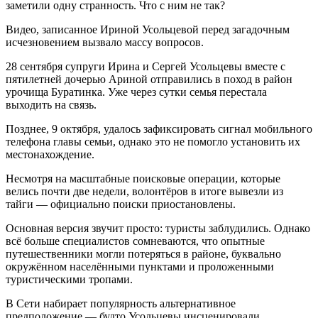
Видео, записанное Ириной Усольцевой перед загадочным
исчезновением вызвало массу вопросов.
28 сентября супруги Ирина и Сергей Усольцевы вместе с
пятилетней дочерью Ариной отправились в поход в район
урочища Буратинка. Уже через сутки семья перестала
выходить на связь.
Позднее, 9 октября, удалось зафиксировать сигнал мобильного
телефона главы семьи, однако это не помогло установить их
местонахождение.
Несмотря на масштабные поисковые операции, которые
велись почти две недели, волонтёров в итоге вывезли из
тайги — официально поиски приостановлены.
Основная версия звучит просто: туристы заблудились. Однако
всё больше специалистов сомневаются, что опытные
путешественники могли потеряться в районе, буквально
окружённом населёнными пунктами и проложенными
туристическими тропами.
В Сети набирает популярность альтернативное
предположение — будто Усольцевы инсценировали