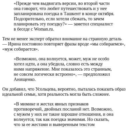
«Прежде чем выдвигать версии, во второй части
она говорит, что любит путешествовать и у нее
запланирована поездка в Ташкент в конце октября.
Подозрительно, если хотели сбежать, то зачем
планировать эту поездку?» — заметил специалист
в беседе с Woman.ru.
Тем не менее эксперт обратил внимание на странную деталь
— Ирина постоянно повторяет фразы вроде «мы собираемся»,
«муж собирается».
«Возможно, она волнуется, может, муж не особо
хотел идти, а она убедила, словно есть между
ними напряжение. Мне показалось это странным,
не совсем логически встроено», — предположил
Анищенко.
Он добавил, что Усольцева, вероятно, пыталась показать образ
идеальной семьи, хотя реальность могла быть сложнее.
«В мимике и жестах явных признаков
противоречий, двойных посланий нет. Возможно,
с мужем у них не такие хорошие отношения, и она
волнуется, так как поездка значимая. Но сказать,
что за ее жестами и выверенным текстом