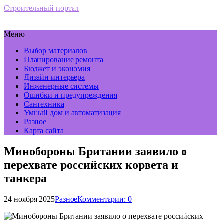
Строительный портал
Меню
Выбор материалов
Планирование ремонта
Бюджет и экономия
Дизайн интерьера
Инженерные системы
Ошибки и предупреждения
Сантехника
Умный дом и автоматизация
Разное
Карта сайта
Минобороны Британии заявило о
перехвате российских корвета и
танкера
24 ноября 2025
Разное
Комментарии: 0