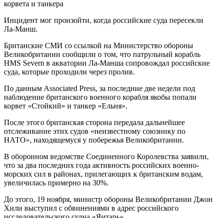
Инцидент мог произойти, когда российские суда пересекли
Ла-Манш.
Британские СМИ со ссылкой на Министерство обороны
Великобритании сообщили о том, что патрульный корабль
HMS Severn в акватории Ла-Манша сопровождал российские
суда, которые проходили через пролив.
По данным Associated Press, за последние две недели под
наблюдение британского военного корабля якобы попали
корвет «Стойкий» и танкер «Ельня».
После этого британская сторона передала дальнейшее
отслеживание этих судов «неизвестному союзнику по
НАТО», находящемуся у побережья Великобритании.
В оборонном ведомстве Соединенного Королевства заявили,
что за два последних года активность российских военно-
морских сил в районах, прилегающих к британским водам,
увеличилась примерно на 30%.
До этого, 19 ноября, министр обороны Великобритании Джон
Хили выступил с обвинениями в адрес российского
исследовательского судна «Янтарь».