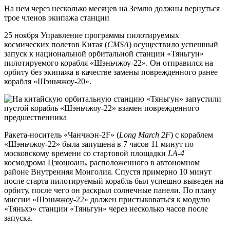
На нем через несколько месяцев на Землю должны вернуться
трое членов экипажа станции
25 ноября Управление программы пилотируемых
космических полетов Китая (
CMSA
) осуществило успешный
запуск к национальной орбитальной станции «Тяньгун»
пилотируемого корабля «Шэньчжоу-22». Он отправился на
орбиту без экипажа в качестве замены поврежденного ранее
корабля «Шэньчжоу-20».
Ракета-носитель «Чанчжэн-2F» (
Long March 2F
) с кораблем
«Шэньчжоу-22» была запущена в 7 часов 11 минут по
московскому времени со стартовой площадки
LA-4
космодрома Цзюцюань, расположенного в автономном
районе Внутренняя Монголия. Спустя примерно 10 минут
после старта пилотируемый корабль был успешно выведен на
орбиту, после чего он раскрыл солнечные панели. По плану
миссии «Шэньчжоу-22» должен пристыковаться к модулю
«Тяньхэ» станции «Тяньгун» через несколько часов после
запуска.