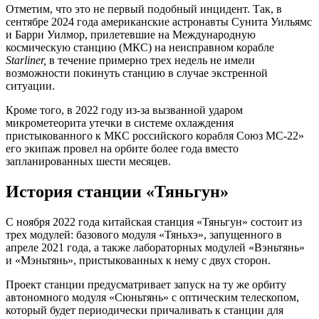
Отметим, что это не первый подобный инцидент. Так, в
сентябре 2024 года американские астронавты Сунита Уильямс
и Барри Уилмор, прилетевшие на Международную
космическую станцию (МКС) на неисправном корабле
Starliner,
в течение примерно трех недель не имели
возможности покинуть станцию в случае экстренной
ситуации.
Кроме того, в 2022 году из-за вызванной ударом
микрометеорита утечки в системе охлаждения
пристыкованного к МКС российского корабля Союз МС-22»
его экипаж провел на орбите более года вместо
запланированных шести месяцев.
История станции «Тяньгун»
С ноября 2022 года китайская станция «Тяньгун» состоит из
трех модулей: базового модуля «Тяньхэ», запущенного в
апреле 2021 года, а также лабораторных модулей «Вэньтянь»
и «Мэньтянь», пристыкованных к нему с двух сторон.
Проект станции предусматривает запуск на ту же орбиту
автономного модуля «Сюньтянь» с оптическим телескопом,
который будет периодически причаливать к станции для