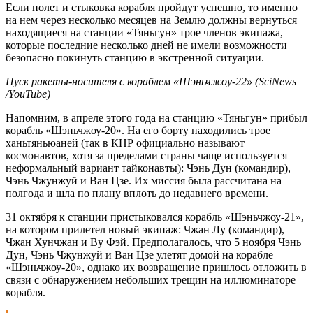
Если полет и стыковка корабля пройдут успешно, то именно
на нем через несколько месяцев на Землю должны вернуться
находящиеся на станции «Тяньгун» трое членов экипажа,
которые последние несколько дней не имели возможности
безопасно покинуть станцию в экстренной ситуации.
Пуск ракеты-носителя с кораблем «Шэньчжоу-22» (SciNews
/YouTube)
Напомним, в апреле этого года на станцию «Тяньгун» прибыл
корабль «Шэньчжоу-20». На его борту находились трое
ханьтяньюаней (так в КНР официально называют
космонавтов, хотя за пределами страны чаще используется
неформальный вариант тайконавты): Чэнь Дун (командир),
Чэнь Чжунжуй и Ван Цзе. Их миссия была рассчитана на
полгода и шла по плану вплоть до недавнего времени.
31 октября к станции пристыковался корабль «Шэньчжоу-21»,
на котором прилетел новый экипаж: Чжан Лу (командир),
Чжан Хунчжан и Ву Фэй. Предполагалось, что 5 ноября Чэнь
Дун, Чэнь Чжунжуй и Ван Цзе улетят домой на корабле
«Шэньчжоу-20», однако их возвращение пришлось отложить в
связи с обнаружением небольших трещин на иллюминаторе
корабля.