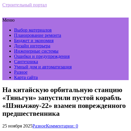
Строительный портал
Меню
Выбор материалов
Планирование ремонта
Бюджет и экономия
Дизайн интерьера
Инженерные системы
Ошибки и предупреждения
Сантехника
Умный дом и автоматизация
Разное
Карта сайта
На китайскую орбитальную станцию
«Тяньгун» запустили пустой корабль
«Шэньчжоу-22» взамен поврежденного
предшественника
25 ноября 2025
Разное
Комментарии: 0