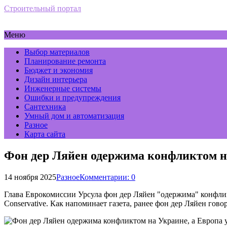
Строительный портал
Меню
Выбор материалов
Планирование ремонта
Бюджет и экономия
Дизайн интерьера
Инженерные системы
Ошибки и предупреждения
Сантехника
Умный дом и автоматизация
Разное
Карта сайта
Фон дер Ляйен одержима конфликтом на
14 ноября 2025
Разное
Комментарии: 0
Глава Еврокомиссии Урсула фон дер Ляйен "одержима" конфликт
Conservative. Как напоминает газета, ранее фон дер Ляйен гов