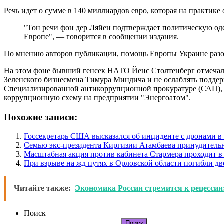
Речь идет о сумме в 140 миллиардов евро, которая на практик
"Тон речи фон дер Ляйен подтверждает политическую од
Европе", — говорится в сообщении издания.
По мнению авторов публикации, помощь Европы Украине разоб
На этом фоне бывший генсек НАТО Йенс Столтенберг отмечал,
Зеленского бизнесмена Тимура Миндича и не ослаблять подде
Специализированной антикоррупционной прокуратуре (САП), р
коррупционную схему на предприятии "Энергоатом".
Похожие записи:
Госсекретарь США высказался об инциденте с дронами 
Семью экс-президента Киргизии Атамбаева принудитель
Масштабная акция против кабинета Стармера проходит в
При взрыве на жд путях в Орловской области погибли дв
Читайте также:
Экономика России стремится к рецессии:
Поиск
Поиск