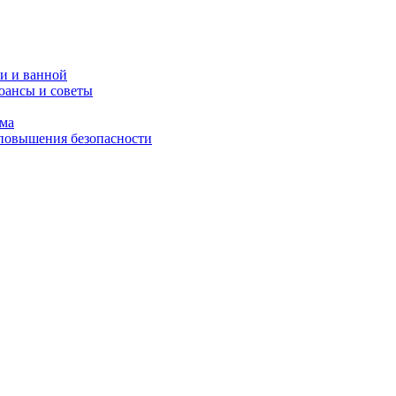
и и ванной
юансы и советы
ома
 повышения безопасности