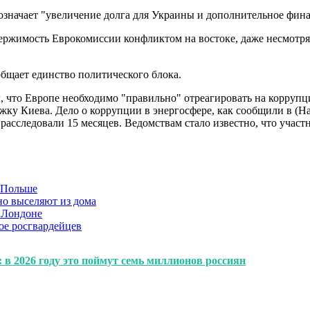
е означает "увеличение долга для Украины и дополнительное фин
ержимость Еврокомиссии конфликтом на востоке, даже несмотря
щает единство политического блока.
 что Европе необходимо "правильно" отреагировать на коррупц
ржку Киева. Дело о коррупции в энергосфере, как сообщили в
асследовали 15 месяцев. Ведомствам стало известно, что учас
в Польше
но выселяют из дома
 Лондоне
ое росгвардейцев
 в 2026 году это поймут семь миллионов россиян