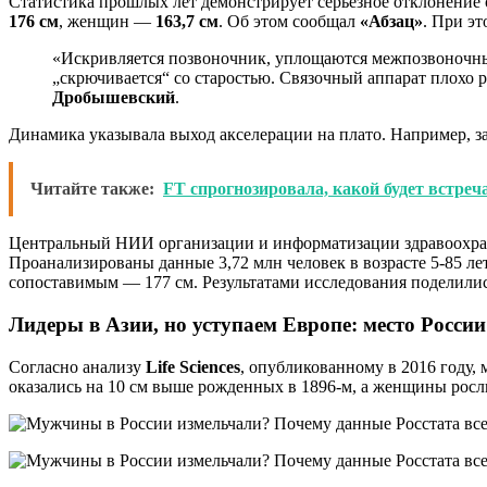
Статистика прошлых лет демонстрирует серьезное отклонение о
176 см
, женщин —
163,7 см
. Об этом сообщал
«Абзац»
. При эт
«Искривляется позвоночник, уплощаются межпозвоночные
„скрючивается“ со старостью. Связочный аппарат плохо 
Дробышевский
.
Динамика указывала выход акселерации на плато. Например, за 
Читайте также:
FT спрогнозировала, какой будет встре
Центральный НИИ организации и информатизации здравоохране
Проанализированы данные 3,72 млн человек в возрасте 5-85 ле
сопоставимым — 177 см. Результатами исследования поделили
Лидеры в Азии, но уступаем Европе: место России
Согласно анализу
Life Sciences
, опубликованному в 2016 году,
оказались на 10 см выше рожденных в 1896-м, а женщины росл