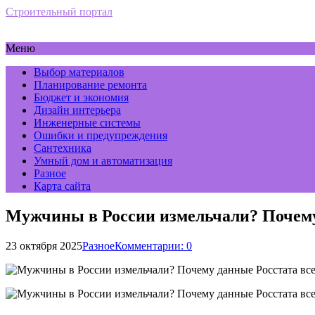
Строительный портал
Меню
Выбор материалов
Планирование ремонта
Бюджет и экономия
Дизайн интерьера
Инженерные системы
Ошибки и предупреждения
Сантехника
Умный дом и автоматизация
Разное
Карта сайта
Мужчины в России измельчали? Почему
23 октября 2025
Разное
Комментарии: 0