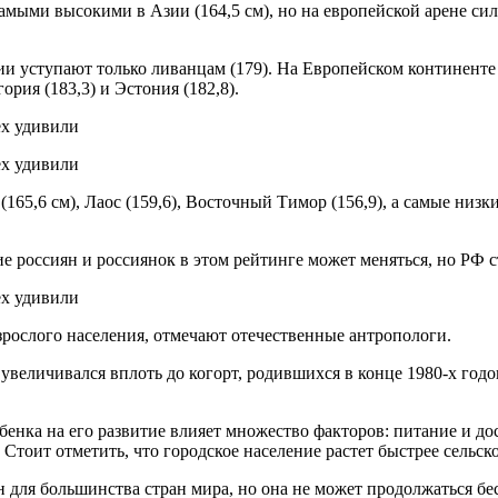
мыми высокими в Азии (164,5 см), но на европейской арене сил
ии уступают только ливанцам (179). На Европейском континенте
рия (183,3) и Эстония (182,8).
5,6 см), Лаос (159,6), Восточный Тимор (156,9), а самые низк
е россиян и россиянок в этом рейтинге может меняться, но РФ 
взрослого населения, отмечают отечественные антропологи.
увеличивался вплоть до когорт, родившихся в конце 1980-х годов
ребенка на его развитие влияет множество факторов: питание и 
 Стоит отметить, что городское население растет быстрее сельско
 для большинства стран мира, но она не может продолжаться бе