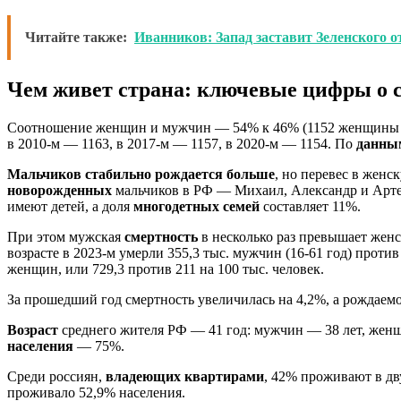
Читайте также:
Иванников: Запад заставит Зеленского 
Чем живет страна: ключевые цифры о 
Соотношение женщин и мужчин — 54% к 46% (1152 женщины 
в 2010-м — 1163, в 2017-м — 1157, в 2020-м — 1154. По
данны
Мальчиков стабильно рождается больше
, но перевес в женс
новорожденных
мальчиков в РФ — Михаил, Александр и Артем
имеют детей, а доля
многодетных семей
составляет 11%.
При этом мужская
смертность
в несколько раз превышает женск
возрасте в 2023-м умерли 355,3 тыс. мужчин (16-61 год) против
женщин, или 729,3 против 211 на 100 тыс. человек.
За прошедший год смертность увеличилась на 4,2%, а рождаемо
Возраст
среднего жителя РФ — 41 год: мужчин — 38 лет, же
населения
— 75%.
Среди россиян,
владеющих квартирами
, 42% проживают в дв
проживало 52,9% населения.