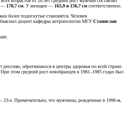
всех возрастов от 20 лет средний рост мужчин составлял
т —
170,7 см
. У женщин —
165,9 и 156,7 см
соответственно.
ки более подогнутые становятся. Человек
— объяснил доцент кафедры антропологии МГУ
Станислав
ьше.
оссиян, обратившихся в центры здоровья по всей стране.
 При этом средний рост новобранцев в 1981–1985 годах был
— 23-е. Примечательно, что мужчины, рожденные в 1996-м,