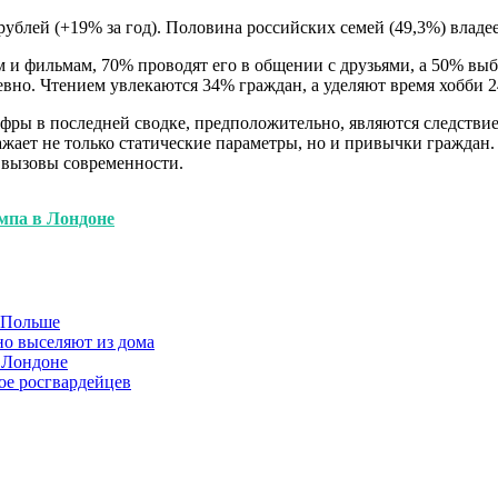
ублей (+19% за год). Половина российских семей (49,3%) владе
м и фильмам, 70% проводят его в общении с друзьями, а 50% вы
но. Чтением увлекаются 34% граждан, а уделяют время хобби 2
Цифры в последней сводке, предположительно, являются следстви
ает не только статические параметры, но и привычки граждан. 
и вызовы современности.
мпа в Лондоне
в Польше
но выселяют из дома
 Лондоне
ое росгвардейцев