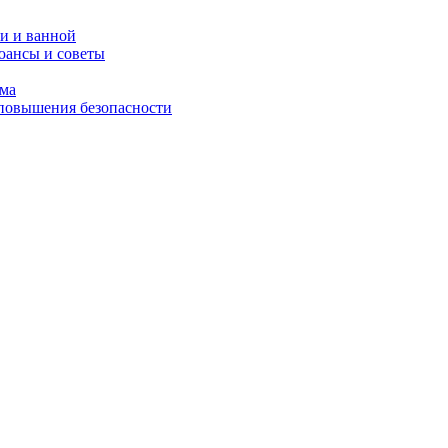
и и ванной
юансы и советы
ома
 повышения безопасности