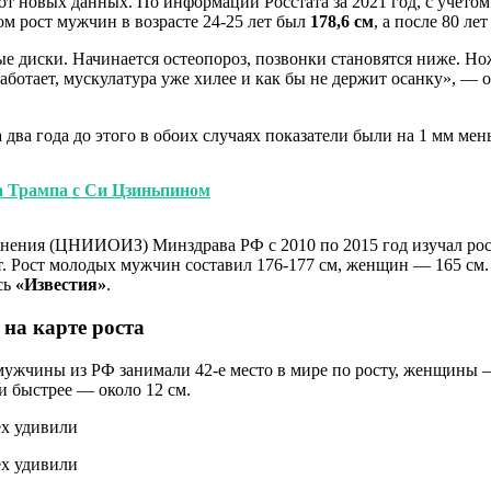
т новых данных. По информации Росстата за 2021 год, с учетом 
ом рост мужчин в возрасте 24-25 лет был
178,6 см
, а после 80 ле
 диски. Начинается остеопороз, позвонки становятся ниже. Нож
работает, мускулатура уже хилее и как бы не держит осанку», 
два года до этого в обоих случаях показатели были на 1 мм мен
ча Трампа с Си Цзиньпином
ния (ЦНИИОИЗ) Минздрава РФ с 2010 по 2015 год изучал рост р
т. Рост молодых мужчин составил 176-177 см, женщин — 165 см.
сь
«Известия»
.
 на карте роста
 мужчины из РФ занимали 42-е место в мире по росту, женщины 
и быстрее — около 12 см.