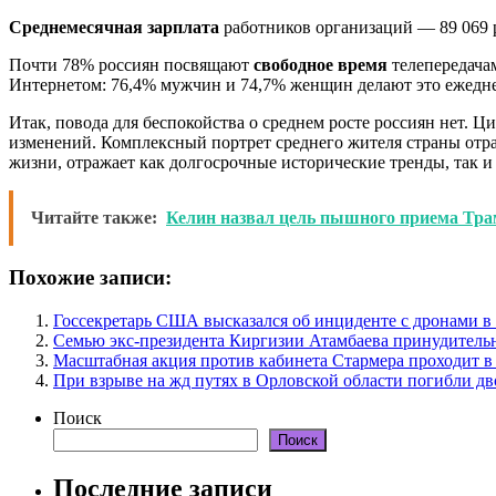
Среднемесячная зарплата
работников организаций — 89 069 р
Почти 78% россиян посвящают
свободное время
телепередача
Интернетом: 76,4% мужчин и 74,7% женщин делают это ежеднев
Итак, повода для беспокойства о среднем росте россиян нет. 
изменений. Комплексный портрет среднего жителя страны отраж
жизни, отражает как долгосрочные исторические тренды, так 
Читайте также:
Келин назвал цель пышного приема Тра
Похожие записи:
Госсекретарь США высказался об инциденте с дронами 
Семью экс-президента Киргизии Атамбаева принудитель
Масштабная акция против кабинета Стармера проходит в
При взрыве на жд путях в Орловской области погибли дв
Поиск
Поиск
Последние записи