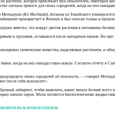
ли растение, которое привлекает мух-опылителей, имитируя за
стве сигнала тревоги для своих сородичей, когда на них напада
о Мотидзуки (
Ko Mochizuki
), ботаник из Токийского университета
 nakaianum
произрастает в Японии и был описан только в прошло
дзуки заметил, что вокруг цветов растения в питомнике ботани
равьев и трупиков, оставшихся после нападения пауков. Но при
ализировал химические вещества, выделяемые растением, и обн
нке, когда на них нападал паук-скакун. Согласно отчету в Curr
редупредить своих сородичей об опасности, — говорит Мотидзу
ют после себя экзоскелет».
бразный лабиринт, чтобы выяснить, какие запахи больше всего
оторых напали пауки. Мухи питаются биологическими жидкостям
асности из-за ветра и гололеда