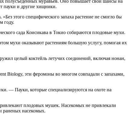
пах полусъеденных муравьев. Оно повышает свои шансы на
ют пауки и другие хищники.
. «Без этого специфического запаха растение не смогло бы
м году.
ческого сада Коисикава в Токио собираются плодовые мухи.
 этом мухи оказывают растениям большую услугу, помогая их
аружил целый коктейль летучих соединений, включая нонан,
ent Biology, эти феромоны во многом совпадали с запахами,
ки. — Пауки, которые специализируются на охоте на
 привлекают плодовых мушек. Насекомых не привлекали
и раненых насекомых.