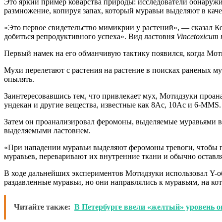
Это яркий пример коварства природы: исследователи обнаружи
размножение, копируя запах, который муравьи выделяют в каче
«Это первое свидетельство мимикрии у растений», — сказал К
добиться репродуктивного успеха». Вид ластовня
Vincetoxicum
Первый намек на его обманчивую тактику появился, когда Моти
Мухи перелетают с растения на растение в поисках раненых му
опылять.
Заинтересовавшись тем, что привлекает мух, Мотидзуки проан
ундекан и другие вещества, известные как 8Ac, 10Ac и 6-MMS.
Затем он проанализировал феромоны, выделяемые муравьями в ба
выделяемыми ластовнем.
«При нападении муравьи выделяют феромоны тревоги, чтобы п
муравьев, переваривают их внутренние ткани и обычно оставля
В ходе дальнейших экспериментов Мотидзуки использовал Y-о
раздавленные муравьи, но они направлялись к муравьям, на к
Читайте также:
В Петербурге ввели «желтый» уровень оп