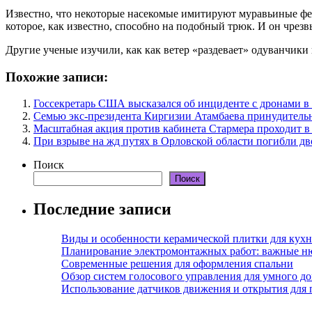
Известно, что некоторые насекомые имитируют муравьиные фе
которое, как известно, способно на подобный трюк. И он чрез
Другие ученые изучили, как как ветер «раздевает» одуванчики 
Похожие записи:
Госсекретарь США высказался об инциденте с дронами 
Семью экс-президента Киргизии Атамбаева принудитель
Масштабная акция против кабинета Стармера проходит в
При взрыве на жд путях в Орловской области погибли дв
Поиск
Поиск
Последние записи
Виды и особенности керамической плитки для кухн
Планирование электромонтажных работ: важные н
Современные решения для оформления спальни
Обзор систем голосового управления для умного д
Использование датчиков движения и открытия для