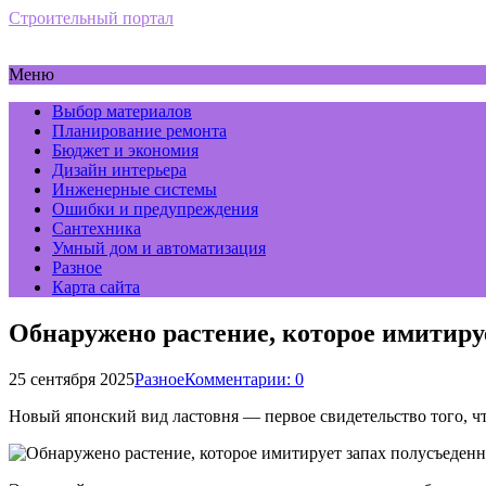
Строительный портал
Меню
Выбор материалов
Планирование ремонта
Бюджет и экономия
Дизайн интерьера
Инженерные системы
Ошибки и предупреждения
Сантехника
Умный дом и автоматизация
Разное
Карта сайта
Обнаружено растение, которое имитиру
25 сентября 2025
Разное
Комментарии: 0
Новый японский вид ластовня — первое свидетельство того, ч