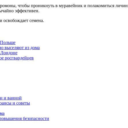
ромоны, чтобы проникнуть в муравейник и полакомиться личин
вычайно эффективен.
и освобождает семена.
в Польше
но выселяют из дома
 Лондоне
ое росгвардейцев
и и ванной
юансы и советы
ома
 повышения безопасности