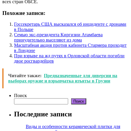
всех стран ОБСЕ.
Похожие записи:
Госсекретарь США высказался об инциденте с дронами
в Польше
Семью экс-президента Киргизии Атамбаева
принудительно выселяют из дома
Масштабная акция против кабинета Стармера проходит
в Лондоне
При взрыве на жд путях в Орловской области погибли
двое росгвардейцев
Читайте также:
Предназначенные для диверсии на
выборах оружие и взрывчатка изъяты в Грузии
Поиск
Поиск
Последние записи
Виды и особенности керамической плитки для