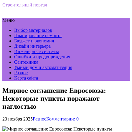
Строительный портал
Меню
Выбор материалов
Планирование ремонта
Бюджет и экономия
Дизайн интерьера
Инженерные системы
Ошибки и предупреждения
Сантехника
Умный дом и автоматизация
Разное
Карта сайта
Мирное соглашение Евросоюза:
Некоторые пункты поражают
наглостью
23 ноября 2025
Разное
Комментарии: 0