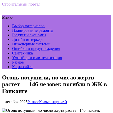
Строительный портал
Меню
Выбор материалов
Планирование ремонта
Бюджет и экономия
Дизайн интерьера
Инженерные системы
Ошибки и предупреждения
Сантехника
Умный дом и автоматизация
Разное
Карта сайта
Огонь потушили, но число жертв
растет — 146 человек погибли в ЖК в
Гонконге
1 декабря 2025
Разное
Комментарии: 0