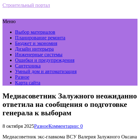
Строительный портал
Меню
Выбор материалов
Планирование ремонта
Бюджет и экономия
Дизайн интерьера
Инженерные системы
Ошибки и предупреждения
Сантехника
Умный дом и автоматизация
Разное
Карта сайта
Медиасоветник Залужного неожиданно
ответила на сообщения о подготовке
генерала к выборам
8 октября 2025
Разное
Комментарии: 0
Медиасоветник экс-главкома ВСУ Валерия Залужного Оксана