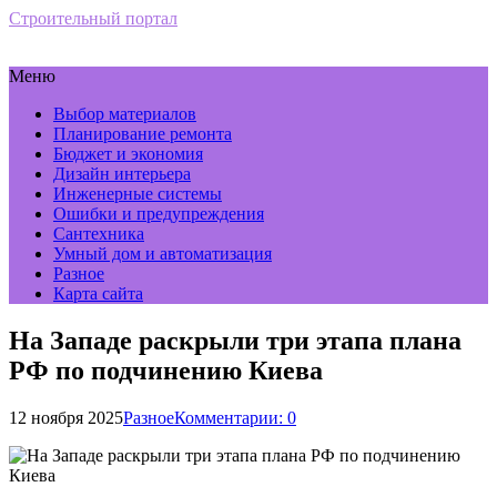
Строительный портал
Меню
Выбор материалов
Планирование ремонта
Бюджет и экономия
Дизайн интерьера
Инженерные системы
Ошибки и предупреждения
Сантехника
Умный дом и автоматизация
Разное
Карта сайта
На Западе раскрыли три этапа плана
РФ по подчинению Киева
12 ноября 2025
Разное
Комментарии: 0