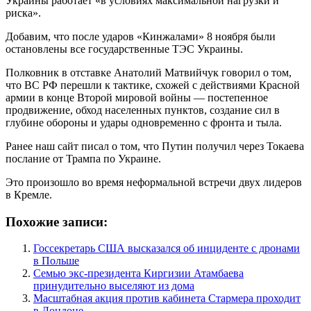
Украины работает «в условиях максимальной нагрузки и
риска».
Добавим, что после ударов «Кинжалами» 8 ноября были
остановлены все государственные ТЭС Украины.
Полковник в отставке Анатолий Матвийчук говорил о том,
что ВС РФ перешли к тактике, схожей с действиями Красной
армии в конце Второй мировой войны — постепенное
продвижение, обход населенных пунктов, создание сил в
глубине обороны и удары одновременно с фронта и тыла.
Ранее наш сайт писал о том, что Путин получил через Токаева
послание от Трампа по Украине.
Это произошло во время неформальной встречи двух лидеров
в Кремле.
Похожие записи:
Госсекретарь США высказался об инциденте с дронами
в Польше
Семью экс-президента Киргизии Атамбаева
принудительно выселяют из дома
Масштабная акция против кабинета Стармера проходит
в Лондоне