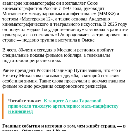
авангарде кинематографа: он возглавляет Союз
кинематографистов России с 1997 года, руководит
Московским международным кинофестивалем (ММКФ) и
театром «Мастерская 12», а также основал Академию
кинематографического и театрального искусства. В 2025 году
он получил медаль Государственной думы за вклад в развитие
культуры, а его спектакль «12» продолжает гастролировать по
стране — недавно труппа выступила в Омске.
В честь 80-летия сегодня в Москве и регионах пройдут
специальные показы фильмов юбиляра, а телеканалы
подготовили ретроспективы.
Ранее президент России Владимир Путин заявил, что его и
Никиту Михалкова связывает дружба, в которой есть своя
особенная химия. Такие слова прозвучали в документальном
фильме ко дню рождения оскароносного режиссёра.
Читайте также:
К защите Аглаи Тарасовой
привлекли тяжелую артиллерию: мать-пацифистку
и кинозвезд
Главные события и истории о том, чем живёт страна, — в