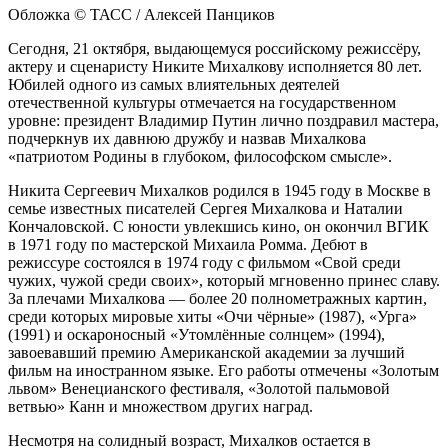
Обложка © ТАСС / Алексей Панциков
Сегодня, 21 октября, выдающемуся российскому режиссёру,
актеру и сценаристу Никите Михалкову исполняется 80 лет.
Юбилей одного из самых влиятельных деятелей
отечественной культуры отмечается на государственном
уровне: президент Владимир Путин лично поздравил мастера,
подчеркнув их давнюю дружбу и назвав Михалкова
«патриотом Родины в глубоком, философском смысле».
Никита Сергеевич Михалков родился в 1945 году в Москве в
семье известных писателей Сергея Михалкова и Наталии
Кончаловской. С юности увлекшись кино, он окончил ВГИК
в 1971 году по мастерской Михаила Ромма. Дебют в
режиссуре состоялся в 1974 году с фильмом «Свой среди
чужих, чужой среди своих», который мгновенно принес славу.
За плечами Михалкова — более 20 полнометражных картин,
среди которых мировые хиты «Очи чёрные» (1987), «Урга»
(1991) и оскароносный «Утомлённые солнцем» (1994),
завоевавший премию Американской академии за лучший
фильм на иностранном языке. Его работы отмечены «Золотым
львом» Венецианского фестиваля, «Золотой пальмовой
ветвью» Канн и множеством других наград.
Несмотря на солидный возраст, Михалков остается в