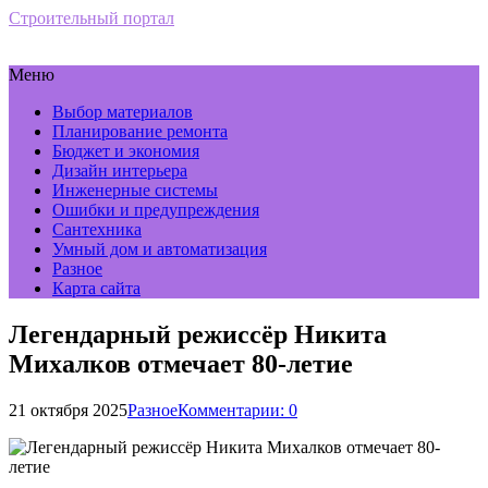
Строительный портал
Меню
Выбор материалов
Планирование ремонта
Бюджет и экономия
Дизайн интерьера
Инженерные системы
Ошибки и предупреждения
Сантехника
Умный дом и автоматизация
Разное
Карта сайта
Легендарный режиссёр Никита
Михалков отмечает 80-летие
21 октября 2025
Разное
Комментарии: 0