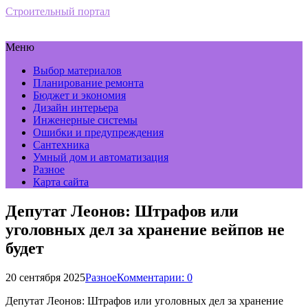
Строительный портал
Меню
Выбор материалов
Планирование ремонта
Бюджет и экономия
Дизайн интерьера
Инженерные системы
Ошибки и предупреждения
Сантехника
Умный дом и автоматизация
Разное
Карта сайта
Депутат Леонов: Штрафов или
уголовных дел за хранение вейпов не
будет
20 сентября 2025
Разное
Комментарии: 0
Депутат Леонов: Штрафов или уголовных дел за хранение