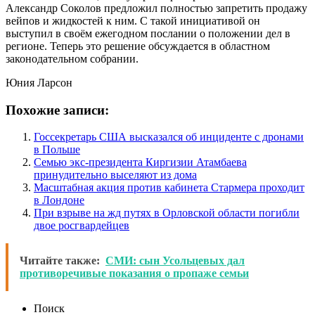
Александр Соколов предложил полностью запретить продажу
вейпов и жидкостей к ним. С такой инициативой он
выступил в своём ежегодном послании о положении дел в
регионе. Теперь это решение обсуждается в областном
законодательном собрании.
Юния Ларсон
Похожие записи:
Госсекретарь США высказался об инциденте с дронами
в Польше
Семью экс-президента Киргизии Атамбаева
принудительно выселяют из дома
Масштабная акция против кабинета Стармера проходит
в Лондоне
При взрыве на жд путях в Орловской области погибли
двое росгвардейцев
Читайте также:
СМИ: сын Усольцевых дал
противоречивые показания о пропаже семьи
Поиск