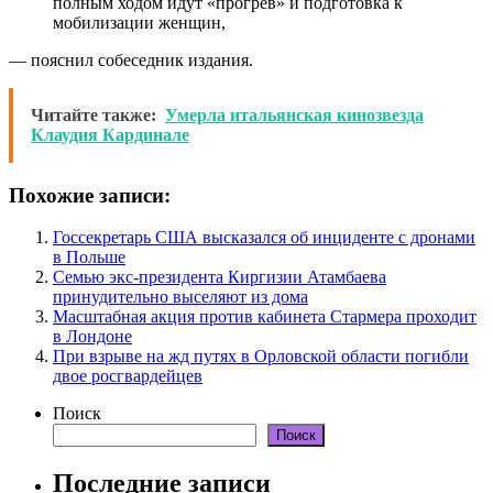
полным ходом идут «прогрев» и подготовка к
мобилизации женщин,
— пояснил собеседник издания.
Читайте также:
Умерла итальянская кинозвезда
Клаудия Кардинале
Похожие записи:
Госсекретарь США высказался об инциденте с дронами
в Польше
Семью экс-президента Киргизии Атамбаева
принудительно выселяют из дома
Масштабная акция против кабинета Стармера проходит
в Лондоне
При взрыве на жд путях в Орловской области погибли
двое росгвардейцев
Поиск
Поиск
Последние записи