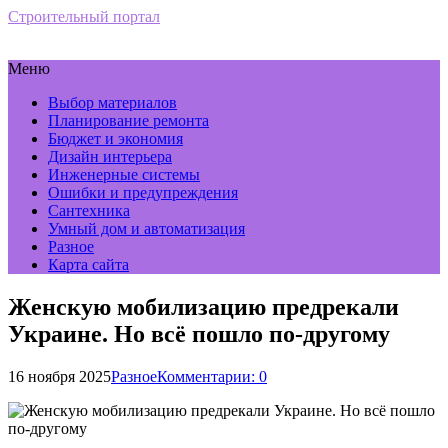
Строительный портал
Меню
Выбор материалов
Планирование ремонта
Бюджет и экономия
Дизайн интерьера
Инженерные системы
Ошибки и предупреждения
Сантехника
Умный дом и автоматизация
Разное
Карта сайта
Женскую мобилизацию предрекали
Украине. Но всё пошло по-другому
16 ноября 2025
Разное
Комментарии: 0