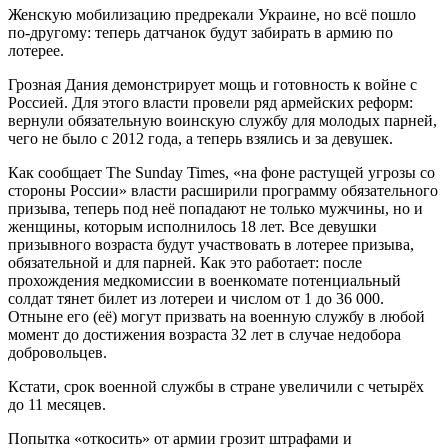
Женскую мобилизацию предрекали Украине, но всё пошло
по-другому: теперь датчанок будут забирать в армию по
лотерее.
Грозная Дания демонстрирует мощь и готовность к войне с
Россией. Для этого власти провели ряд армейских реформ:
вернули обязательную воинскую службу для молодых парней,
чего не было с 2012 года, а теперь взялись и за девушек.
Как сообщает The Sunday Times, «на фоне растущей угрозы со
стороны России» власти расширили программу обязательного
призыва, теперь под неё попадают не только мужчины, но и
женщины, которым исполнилось 18 лет. Все девушки
призывного возраста будут участвовать в лотерее призыва,
обязательной и для парней. Как это работает: после
прохождения медкомиссии в военкомате потенциальный
солдат тянет билет из лотереи и числом от 1 до 36 000.
Отныне его (её) могут призвать на военную службу в любой
момент до достижения возраста 32 лет в случае недобора
добровольцев.
Кстати, срок военной службы в стране увеличили с четырёх
до 11 месяцев.
Попытка «откосить» от армии грозит штрафами и