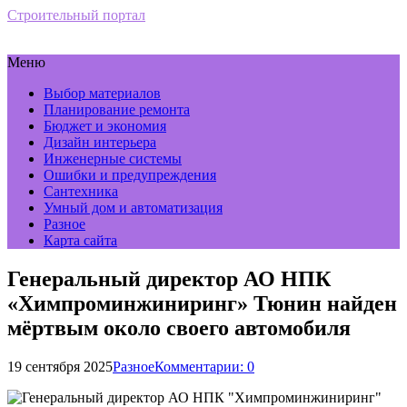
Строительный портал
Меню
Выбор материалов
Планирование ремонта
Бюджет и экономия
Дизайн интерьера
Инженерные системы
Ошибки и предупреждения
Сантехника
Умный дом и автоматизация
Разное
Карта сайта
Генеральный директор АО НПК
«Химпроминжиниринг» Тюнин найден
мёртвым около своего автомобиля
19 сентября 2025
Разное
Комментарии: 0