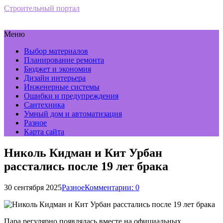
Строительный портал
Меню
Выбор материалов
Планирование ремонта
Бюджет и экономия
Дизайн интерьера
Инженерные системы
Ошибки и предупреждения
Сантехника
Умный дом и автоматизация
Разное
Карта сайта
Николь Кидман и Кит Урбан
расстались после 19 лет брака
30 сентября 2025
Разное
Комментарии: 0
Пара регулярно появлялась вместе на официальных