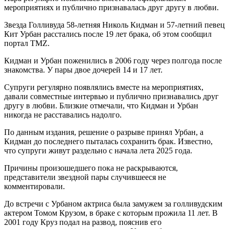
мероприятиях и публично признавалась друг другу в любви.
Звезда Голливуда 58-летняя Николь Кидман и 57-летний певец
Кит Урбан расстались после 19 лет брака, об этом сообщил
портал TMZ.
Кидман и Урбан поженились в 2006 году через полгода после
знакомства. У пары двое дочерей 14 и 17 лет.
Супруги регулярно появлялись вместе на мероприятиях,
давали совместные интервью и публично признавались друг
другу в любви. Близкие отмечали, что Кидман и Урбан
никогда не расставались надолго.
По данным издания, решение о разрыве принял Урбан, а
Кидман до последнего пыталась сохранить брак. Известно,
что супруги живут раздельно с начала лета 2025 года.
Причины произошедшего пока не раскрываются,
представители звездной пары случившееся не
комментировали.
До встречи с Урбаном актриса была замужем за голливудским
актером Томом Крузом, в браке с которым прожила 11 лет. В
2001 году Круз подал на развод, пояснив его