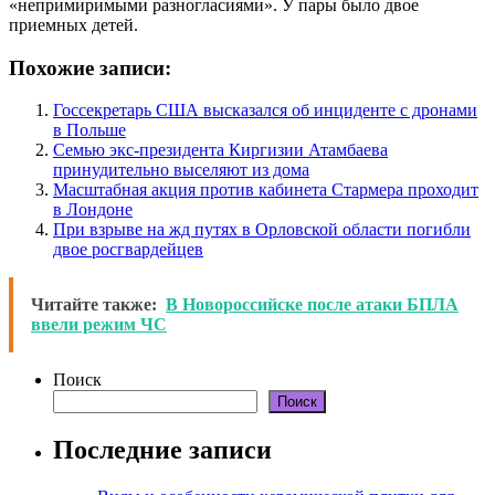
«непримиримыми разногласиями». У пары было двое
приемных детей.
Похожие записи:
Госсекретарь США высказался об инциденте с дронами
в Польше
Семью экс-президента Киргизии Атамбаева
принудительно выселяют из дома
Масштабная акция против кабинета Стармера проходит
в Лондоне
При взрыве на жд путях в Орловской области погибли
двое росгвардейцев
Читайте также:
В Новороссийске после атаки БПЛА
ввели режим ЧС
Поиск
Поиск
Последние записи