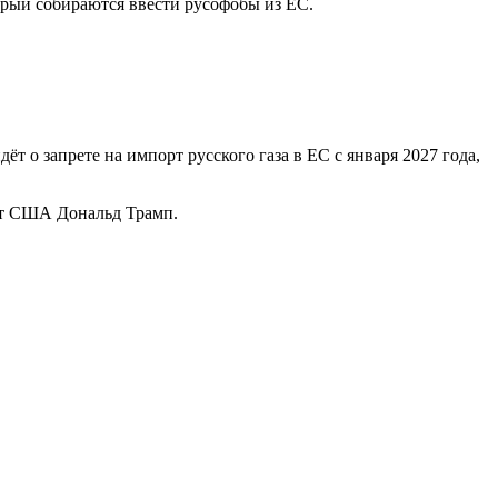
орый собираются ввести русофобы из ЕС.
т о запрете на импорт русского газа в ЕС с января 2027 года,
ент США Дональд Трамп.