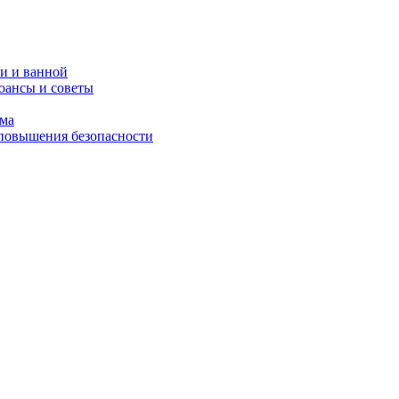
и и ванной
юансы и советы
ома
 повышения безопасности