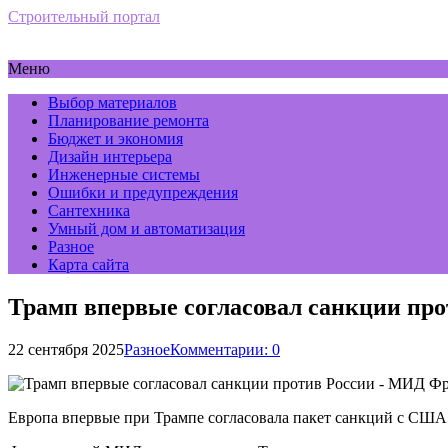
Строительный портал
Меню
Выбор материалов
Планирование ремонта
Бюджет и экономия
Дизайн интерьера
Инженерные системы
Ошибки и предупреждения
Сантехника
Умный дом и автоматизация
Разное
Карта сайта
Трамп впервые согласовал санкции п
22 сентября 2025
Разное
Комментарии: 0
Европа впервые при Трампе согласовала пакет санкций с США