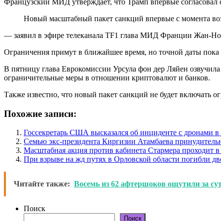
Французский МИД утверждает, что Трамп впервые согласовал с
Новый масштабный пакет санкций впервые с момента во
— заявил в эфире телеканала TF1 глава МИД Франции Жан-Но
Ограничения примут в ближайшее время, но точной даты пока 
В пятницу глава Еврокомиссии Урсула фон дер Ляйен озвучила п
ограничительные меры в отношении криптовалют и банков.
Также известно, что новый пакет санкций не будет включать о
Похожие записи:
Госсекретарь США высказался об инциденте с дронами 
Семью экс-президента Киргизии Атамбаева принудитель
Масштабная акция против кабинета Стармера проходит в
При взрыве на жд путях в Орловской области погибли дв
Читайте также:
Восемь из 62 афтершоков ощутили за с
Поиск
Поиск