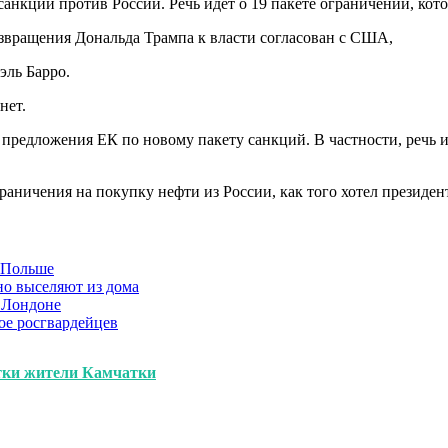
анкции против России. Речь идёт о 19 пакете ограничений, кот
звращения Дональда Трампа к власти согласован с США,
эль Барро.
нет.
редложения ЕК по новому пакету санкций. В частности, речь идё
граничения на покупку нефти из России, как того хотел презид
в Польше
но выселяют из дома
 Лондоне
ое росгвардейцев
утки жители Камчатки