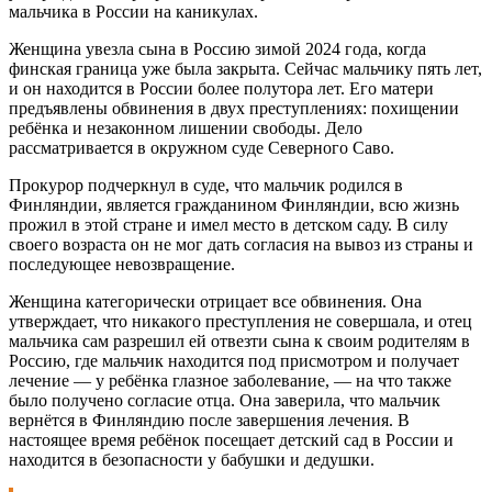
мальчика в России на каникулах.
Женщина увезла сына в Россию зимой 2024 года, когда
финская граница уже была закрыта. Сейчас мальчику пять лет,
и он находится в России более полутора лет. Его матери
предъявлены обвинения в двух преступлениях: похищении
ребёнка и незаконном лишении свободы. Дело
рассматривается в окружном суде Северного Саво.
Прокурор подчеркнул в суде, что мальчик родился в
Финляндии, является гражданином Финляндии, всю жизнь
прожил в этой стране и имел место в детском саду. В силу
своего возраста он не мог дать согласия на вывоз из страны и
последующее невозвращение.
Женщина категорически отрицает все обвинения. Она
утверждает, что никакого преступления не совершала, и отец
мальчика сам разрешил ей отвезти сына к своим родителям в
Россию, где мальчик находится под присмотром и получает
лечение — у ребёнка глазное заболевание, — на что также
было получено согласие отца. Она заверила, что мальчик
вернётся в Финляндию после завершения лечения. В
настоящее время ребёнок посещает детский сад в России и
находится в безопасности у бабушки и дедушки.