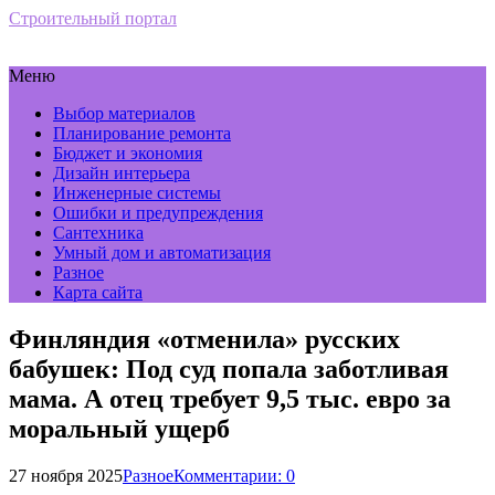
Строительный портал
Меню
Выбор материалов
Планирование ремонта
Бюджет и экономия
Дизайн интерьера
Инженерные системы
Ошибки и предупреждения
Сантехника
Умный дом и автоматизация
Разное
Карта сайта
Финляндия «отменила» русских
бабушек: Под суд попала заботливая
мама. А отец требует 9,5 тыс. евро за
моральный ущерб
27 ноября 2025
Разное
Комментарии: 0