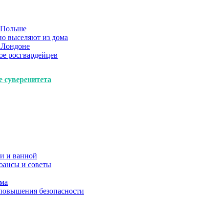
в Польше
но выселяют из дома
 Лондоне
ое росгвардейцев
е суверенитета
и и ванной
юансы и советы
ома
 повышения безопасности