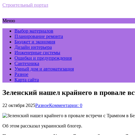
Строительный портал
Меню
Выбор материалов
Планирование ремонта
Бюджет и экономия
Дизайн интерьера
Инженерные системы
Ошибки и предупреждения
Сантехника
Умный дом и автоматизация
Разное
Карта сайта
Зеленский нашел крайнего в провале в
22 октября 2025
Разное
Комментарии: 0
Об этом рассказал украинский блогер.