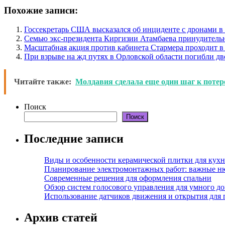
Похожие записи:
Госсекретарь США высказался об инциденте с дронами 
Семью экс-президента Киргизии Атамбаева принудитель
Масштабная акция против кабинета Стармера проходит в
При взрыве на жд путях в Орловской области погибли дв
Читайте также:
Молдавия сделала еще один шаг к потер
Поиск
Поиск
Последние записи
Виды и особенности керамической плитки для кухн
Планирование электромонтажных работ: важные н
Современные решения для оформления спальни
Обзор систем голосового управления для умного д
Использование датчиков движения и открытия для
Архив статей