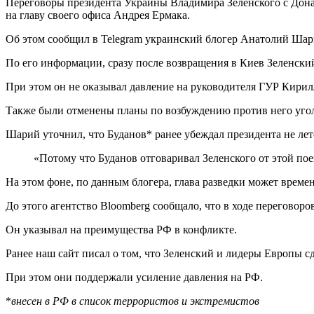
Переговоры президента Украины Владимира Зеленского с Донал
на главу своего офиса Андрея Ермака.
Об этом сообщил в Telegram украинский блогер Анатолий Шар
По его информации, сразу после возвращения в Киев Зеленски
При этом он не оказывал давление на руководителя ГУР Кирил
Также были отменены планы по возбуждению против него уго
Шарий уточнил, что Буданов* ранее убеждал президента не ле
«Потому что Буданов отговаривал Зеленского от этой пое
На этом фоне, по данным блогера, глава разведки может време
До этого агентство Bloomberg сообщало, что в ходе переговор
Он указывал на преимущества РФ в конфликте.
Ранее наш сайт писал о том, что Зеленский и лидеры Европы с
При этом они поддержали усиление давления на РФ.
*
внесен в РФ в список террористов и экстремистов