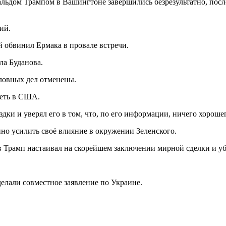
ьдом Трампом в Вашингтоне завершились безрезультатно, после
ий.
й обвинил Ермака в провале встречи.
ла Буданова.
ловных дел отменены.
теть в США.
здки и уверял его в том, что, по его информации, ничего хороше
нно усилить своё влияние в окружении Зеленского.
ов Трамп настаивал на скорейшем заключении мирной сделки и у
делали совместное заявление по Украине.