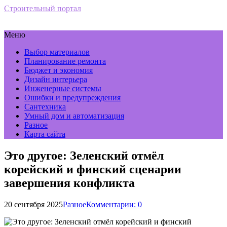
Строительный портал
Меню
Выбор материалов
Планирование ремонта
Бюджет и экономия
Дизайн интерьера
Инженерные системы
Ошибки и предупреждения
Сантехника
Умный дом и автоматизация
Разное
Карта сайта
Это другое: Зеленский отмёл
корейский и финский сценарии
завершения конфликта
20 сентября 2025
Разное
Комментарии: 0