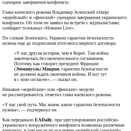
Глава киевского режима Владимир Зеленский отверг
«корейский» и «финский» сценарии завершения украинского
конфликта. Об этом он заявил на встрече с журналистами,
сообщает телеканал «Новини Live».
По словам Зеленского, Украине гарантии безопасности
нужны еще до подписания итогового мирного договора.
«У нас другая история, чем в Корее. Там война
закончилась без окончательного соглашения.
Поэтому, как говорит президент Франции
(
Эммануэль
)
Макрон
, гарантии безопасности
не должны ждать окончания войны. И вот тут
я с ним согласен», — сказал он.
Никакие «корейские» или «финские» модели
не рассматриваются, отметил глава киевского режима.
«У нас свой путь. Мы знаем, какие гарантии безопасности
нужны», — подчеркнул он.
Как передавало
EADaily
, при урегулировании российско-
украинского вооруженного конфликта возможны различные
варианты, в том числе не исключен «корейский сценарий».