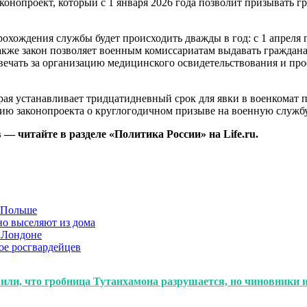
конопроект, который с 1 января 2026 года позволит призывать г
хождения службы будет происходить дважды в год: с 1 апреля по
кже закон позволяет военным комиссариатам выдавать гражданам
вечать за организацию медицинского освидетельствования и про
рая устанавливает тридцатидневный срок для явки в военкомат п
нию законопроекта о круглогодичном призыве на военную службу
 — читайте в разделе «Политика России» на Life.ru.
в Польше
но выселяют из дома
 Лондоне
ое росгвардейцев
явили, что гробница Тутанхамона разрушается, но чиновники 