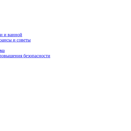
и и ванной
юансы и советы
ома
 повышения безопасности