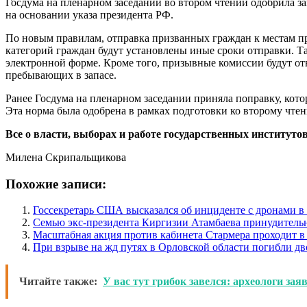
Госдума на пленарном заседании во втором чтении одобрила за
на основании указа президента РФ.
По новым правилам, отправка призванных граждан к местам про
категорий граждан будут установлены иные сроки отправки. Та
электронной форме. Кроме того, призывные комиссии будут от
пребывающих в запасе.
Ранее Госдума на пленарном заседании приняла поправку, кото
Эта норма была одобрена в рамках подготовки ко второму чте
Все о власти, выборах и работе государственных институтов
Милена Скрипальщикова
Похожие записи:
Госсекретарь США высказался об инциденте с дронами 
Семью экс-президента Киргизии Атамбаева принудитель
Масштабная акция против кабинета Стармера проходит в
При взрыве на жд путях в Орловской области погибли дв
Читайте также:
У вас тут грибок завелся: археологи за