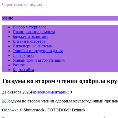
Строительный портал
Меню
Выбор материалов
Планирование ремонта
Бюджет и экономия
Дизайн интерьера
Инженерные системы
Ошибки и предупреждения
Сантехника
Умный дом и автоматизация
Разное
Карта сайта
Госдума во втором чтении одобрила кр
21 октября 2025
Разное
Комментарии: 0
Обложка © Shutterstock / FOTODOM / Dziurek