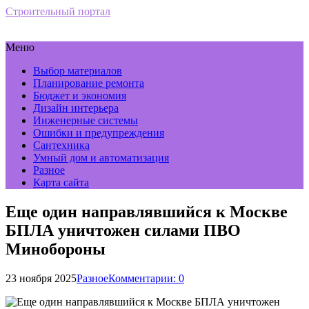
Строительный портал
Меню
Выбор материалов
Планирование ремонта
Бюджет и экономия
Дизайн интерьера
Инженерные системы
Ошибки и предупреждения
Сантехника
Умный дом и автоматизация
Разное
Карта сайта
Еще один направлявшийся к Москве
БПЛА уничтожен силами ПВО
Минобороны
23 ноября 2025
Разное
Комментарии: 0