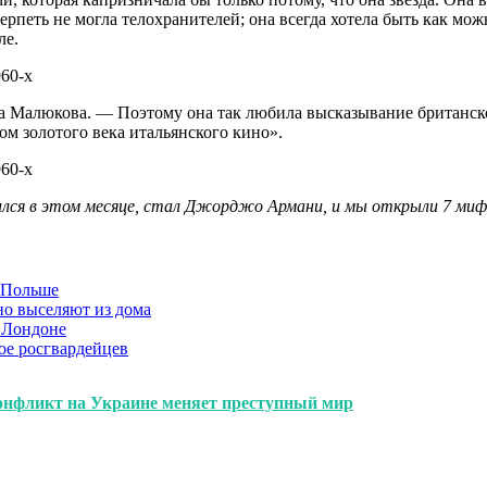
терпеть не могла телохранителей; она всегда хотела быть как мо
ле.
са Малюкова. — Поэтому она так любила высказывание британск
лом золотого века итальянского кино».
ился в этом месяце, стал Джорджо Армани, и мы открыли
7 миф
в Польше
но выселяют из дома
 Лондоне
ое росгвардейцев
конфликт на Украине меняет преступный мир