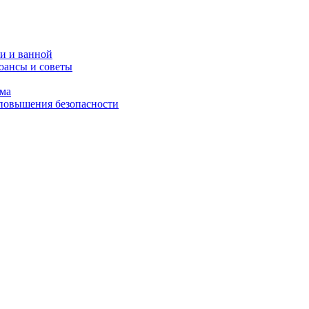
и и ванной
юансы и советы
ома
 повышения безопасности