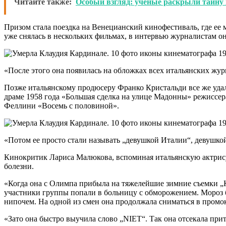
Читайте также:
Особый взгляд: ученые раскрыли тайну 
Призом стала поездка на Венецианский кинофестиваль, где ее
уже снялась в нескольких фильмах, в интервью журналистам она
«После этого она появилась на обложках всех итальянских жур
Позже итальянскому продюсеру Франко Кристальди все же удал
драме 1958 года «Большая сделка на улице Мадонны» режиссе
Феллини «Восемь с половиной».
«Потом ее просто стали называть „девушкой Италии“, девушко
Кинокритик Лариса Малюкова, вспоминая итальянскую актрису, 
болезни.
«Когда она с Олимпа прибыла на тяжелейшие зимние съемки „
участники группы попали в больницу с обморожением. Мороз 
нипочем. На одной из смен она продолжала сниматься в промок
«Зато она быстро выучила слово „NIET“. Так она отсекала п