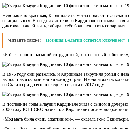
Невозможно красивая, Кардинале не могла похвастаться счасть
официальным. В поздних интервью Кардинале описывала свои 
диктовал, как ей жить, забирал себе большую часть ее зарплат
Читайте также:
"Позиция Бельгии остаётся ключевой": P
«Я была просто наемной сотрудницей, как офисный работник»,
В 1975 году они развелись, и Кардинале закрутила роман с н
изгнали из итальянской киноиндустрии. Икона итальянского ки
со Сквитьери до его последнего вздоха в 2017 году.
В последние годы Клаудия Кардинале жила с сыном и дочерью
2000 году ЮНЕСКО назначила Кардинале послом доброй воли 
«Моя мать была очень адаптивной», — сказала г-жа Сквитьери.
«Она не была капризной женщиной с огромными потребностями, 