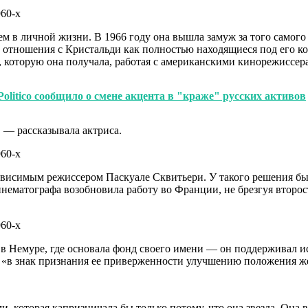
ем в личной жизни. В 1966 году она вышла замуж за того самого
отношения с Кристальди как полностью находящиеся под его ко
ы, которую она получала, работая с американскими кинорежиссер
olitico сообщило о смене акцента в "краже" русских активов
 — рассказывала актриса.
езависимым режиссером Паскуале Сквитьери. У такого решения бы
нематографа возобновила работу во Франции, не брезгуя второс
 в Немуре, где основала фонд своего имени — он поддерживал 
«в знак признания ее приверженности улучшению положения ж
которая капризничала бы только потому, что она звезда. Она вс