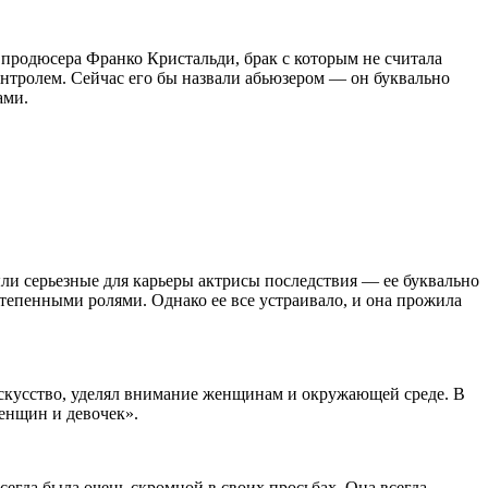
 продюсера Франко Кристальди, брак с которым не считала
нтролем. Сейчас его бы назвали абьюзером — он буквально
ами.
ли серьезные для карьеры актрисы последствия — ее буквально
тепенными ролями. Однако ее все устраивало, и она прожила
искусство, уделял внимание женщинам и окружающей среде. В
енщин и девочек».
егда была очень скромной в своих просьбах. Она всегда,