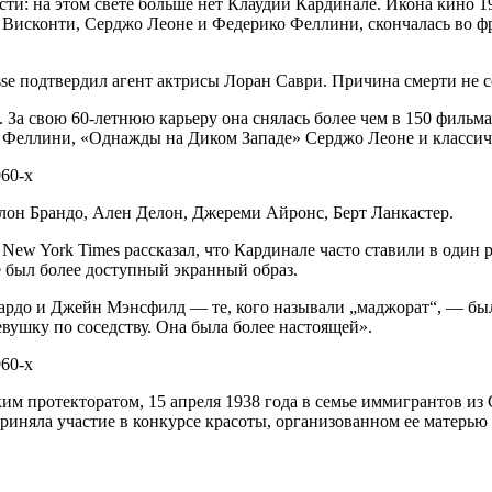
сти: на этом свете больше нет Клаудии Кардинале. Икона кино 
исконти, Серджо Леоне и Федерико Феллини, скончалась во фра
e подтвердил агент актрисы Лоран Саври. Причина смерти не с
За свою 60-летнюю карьеру она снялась более чем в 150 фильмах
Феллини, «Однажды на Диком Западе» Серджо Леоне и классичес
он Брандо, Ален Делон, Джереми Айронс, Берт Ланкастер.
New York Times рассказал, что Кардинале часто ставили в оди
е был более доступный экранный образ.
Бардо и Джейн Мэнсфилд — те, кого называли „маджорат“, — б
ушку по соседству. Она была более настоящей».
ким протекторатом, 15 апреля 1938 года в семье иммигрантов из
 приняла участие в конкурсе красоты, организованном ее матерь