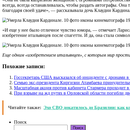
всегда, всегда останавливалась, чтобы раздать автографы. Она 
благодаря своей удаче», — рассказывала дочь Клаудии Кардина
«И еще у нее было отличное чувство юмора, — отмечает Лари
изобретение итальянцев после спагетти. И да, она стала симво
Еще одним «изобретением итальянцев», с которым мир прост
Похожие записи:
Госсекретарь США высказался об инциденте с дронами 
Семью экс-президента Киргизии Атамбаева принудитель
Масштабная акция против кабинета Стармера проходит в
При взрыве на жд путях в Орловской области погибли дв
Читайте также:
Эхо СВО докатилось до Бразилии: как 
Поиск
Поиск