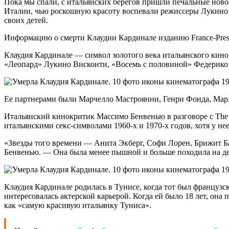
Пока мы спали, с итальянских берегов пришли печальные ново
Италии, чью роскошную красоту воспевали режиссеры Лукино В
своих детей.
Информацию о смерти Клаудии Кардинале изданию France-Press
Клаудия Кардинале — символ золотого века итальянского кино. 
«Леопард» Лукино Висконти, «Восемь с половиной» Федерико 
Ее партнерами были Марчелло Мастроянни, Генри Фонда, Марл
Итальянский кинокритик Массимо Бенвенью в разговоре с The 
итальянскими секс-символами 1960-х и 1970-х годов, хотя у не
«Звезды того времени — Анита Экберг, Софи Лорен, Брижит 
Бенвенью. — Она была менее пышной и больше походила на дев
Клаудия Кардинале родилась в Тунисе, когда тот был французс
интересовалась актерской карьерой. Когда ей было 18 лет, она
как «самую красивую итальянку Туниса».