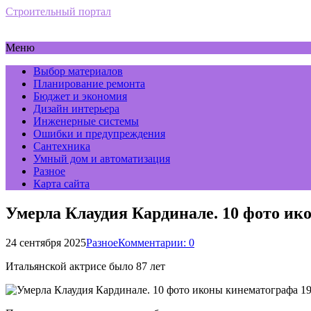
Строительный портал
Меню
Выбор материалов
Планирование ремонта
Бюджет и экономия
Дизайн интерьера
Инженерные системы
Ошибки и предупреждения
Сантехника
Умный дом и автоматизация
Разное
Карта сайта
Умерла Клаудия Кардинале. 10 фото ик
24 сентября 2025
Разное
Комментарии: 0
Итальянской актрисе было 87 лет