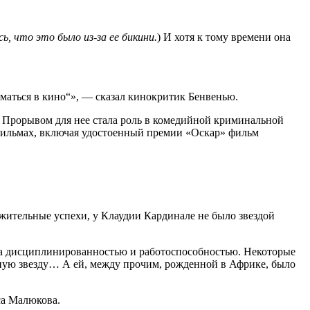
ь, что это было из-за ее бикини.
) И хотя к тому времени она
иматься в кино“», — сказал кинокритик Бенвенью.
. Прорывом для нее стала роль в комедийной криминальной
фильмах, включая удостоенный премии «Оскар» фильм
ужительные успехи, у Клаудии Кардинале не было звездой
ла дисциплинированностью и работоспособностью. Некоторые
ную звезду… А ей, между прочим, рожденной в Африке, было
са Малюкова.