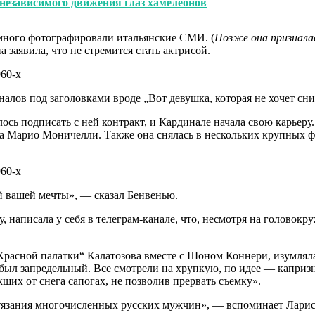
независимого движения глаз хамелеонов
 много фотографировали итальянские СМИ. (
Позже она призналас
 заявила, что не стремится стать актрисой.
налов под заголовками вроде „Вот девушка, которая не хочет сн
ось подписать с ней контракт, и Кардинале начала свою карьеру
ра Марио Моничелли. Также она снялась в нескольких крупных 
й вашей мечты», — сказал Бенвенью.
написала у себя в телеграм-канале, что, несмотря на головокр
Красной палатки“ Калатозова вместе с Шоном Коннери, изумля
был запредельный. Все смотрели на хрупкую, по идее — каприз
ших от снега сапогах, не позволив прервать съемку».
ритязания многочисленных русских мужчин», — вспоминает Лари