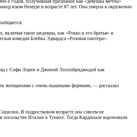
1960-х годов, получившая признание как «девушка мечты»
нцузском Немуре в возрасте 87 лет. Она умерла в окружении
ообщается.
, включая такие шедевры, как «Рокко и его братья» и
кая комедия Блейка Эдвардса «Розовая пантера».
н ряд с Софи Лорен и Джиной Лоллобриджидой как
ыли женщинами с очень пышными формами, — рассказал
 Сицилии. В подростковом возрасте она совсем не
ю в посольстве Италии в Тунисе. Тогда Кардинале короновали