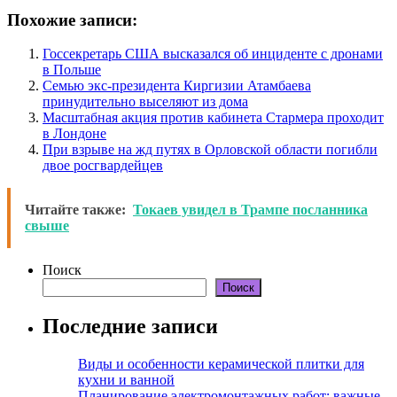
Похожие записи:
Госсекретарь США высказался об инциденте с дронами
в Польше
Семью экс-президента Киргизии Атамбаева
принудительно выселяют из дома
Масштабная акция против кабинета Стармера проходит
в Лондоне
При взрыве на жд путях в Орловской области погибли
двое росгвардейцев
Читайте также:
Токаев увидел в Трампе посланника
свыше
Поиск
Поиск
Последние записи
Виды и особенности керамической плитки для
кухни и ванной
Планирование электромонтажных работ: важные