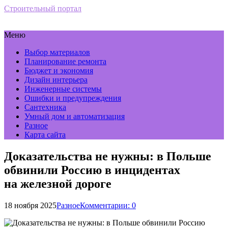
Строительный портал
Меню
Выбор материалов
Планирование ремонта
Бюджет и экономия
Дизайн интерьера
Инженерные системы
Ошибки и предупреждения
Сантехника
Умный дом и автоматизация
Разное
Карта сайта
Доказательства не нужны: в Польше
обвинили Россию в инцидентах
на железной дороге
18 ноября 2025
Разное
Комментарии: 0