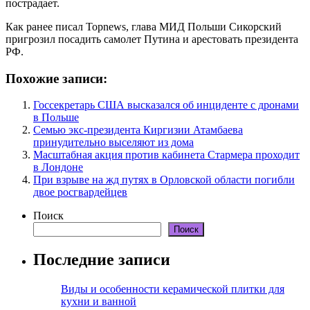
пострадает.
Как ранее писал Topnews, глава МИД Польши Сикорский
пригрозил посадить самолет Путина и арестовать президента
РФ.
Похожие записи:
Госсекретарь США высказался об инциденте с дронами
в Польше
Семью экс-президента Киргизии Атамбаева
принудительно выселяют из дома
Масштабная акция против кабинета Стармера проходит
в Лондоне
При взрыве на жд путях в Орловской области погибли
двое росгвардейцев
Поиск
Поиск
Последние записи
Виды и особенности керамической плитки для
кухни и ванной