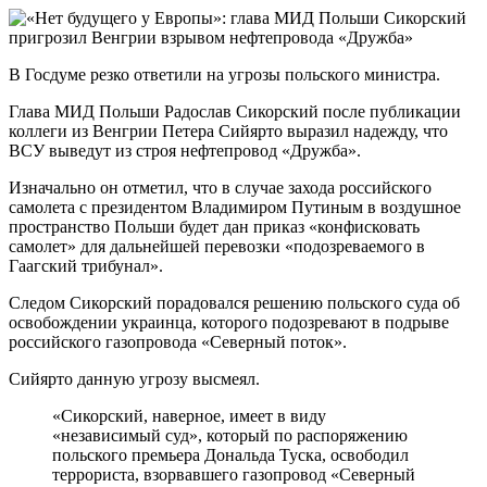
В Госдуме резко ответили на угрозы польского министра.
Глава МИД Польши Радослав Сикорский после публикации
коллеги из Венгрии Петера Сийярто выразил надежду, что
ВСУ выведут из строя нефтепровод «Дружба».
Изначально он отметил, что в случае захода российского
самолета с президентом Владимиром Путиным в воздушное
пространство Польши будет дан приказ «конфисковать
самолет» для дальнейшей перевозки «подозреваемого в
Гаагский трибунал».
Следом Сикорский порадовался решению польского суда об
освобождении украинца, которого подозревают в подрыве
российского газопровода «Северный поток».
Сийярто данную угрозу высмеял.
«Сикорский, наверное, имеет в виду
«независимый суд», который по распоряжению
польского премьера Дональда Туска, освободил
террориста, взорвавшего газопровод «Северный