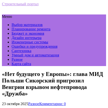
Строительный портал
Меню
Выбор материалов
Планирование ремонта
Бюджет и экономия
Дизайн интерьера
Инженерные системы
Ошибки и предупреждения
Сантехника
Умный дом и автоматизация
Разное
Карта сайта
«Нет будущего у Европы»: глава МИД
Польши Сикорский пригрозил
Венгрии взрывом нефтепровода
«Дружба»
23 октября 2025
Разное
Комментарии: 0