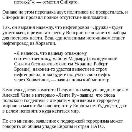
поток-2″», — отметил Сийярто.
Однако на этом перепалка двух политиков не прекратилась, и
Сикорский проявил полное отсутствие дипломатии.
Так, он выразил надежду, что нефтепровод «Дружба» будет
уничтожен, в результате чего у Венгрии не останется выбора
для поставок нефти. Ведь единственным источником станет
нефтепровод из Хорватии.
«Я надеюсь, что вашему отважному
соотечественнику, майору Мадьяру (командующий
Силами беспилотных систем Украины Роберт
Бровди), наконец-то удастся вывести из строя
нефтепровод, и вы будете получать свою нефть
через Хорватию», — заявил польский министр.
Зампредседателя комитета Госдумы по международным делам
Алексей Чепа в интервью «Лента.Ру» заявил, что слова
польского госдеятеля с открытым призывом к терроризму
мирового масштаба говорит, что у Европы нет будущего, да и
в целом непонятно куда катиться мир.
По его мнению, заявление с поддержкой терроризма может
говорить об общем упадке Европы и стран НАТО.