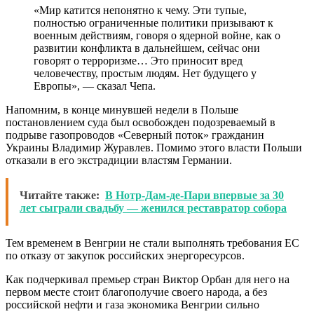
«Мир катится непонятно к чему. Эти тупые,
полностью ограниченные политики призывают к
военным действиям, говоря о ядерной войне, как о
развитии конфликта в дальнейшем, сейчас они
говорят о терроризме… Это приносит вред
человечеству, простым людям. Нет будущего у
Европы», — сказал Чепа.
Напомним, в конце минувшей недели в Польше
постановлением суда был освобожден подозреваемый в
подрыве газопроводов «Северный поток» гражданин
Украины Владимир Журавлев. Помимо этого власти Польши
отказали в его экстрадиции властям Германии.
Читайте также:
В Нотр-Дам-де-Пари впервые за 30
лет сыграли свадьбу — женился реставратор собора
Тем временем в Венгрии не стали выполнять требования ЕС
по отказу от закупок российских энергоресурсов.
Как подчеркивал премьер стран Виктор Орбан для него на
первом месте стоит благополучие своего народа, а без
российской нефти и газа экономика Венгрии сильно