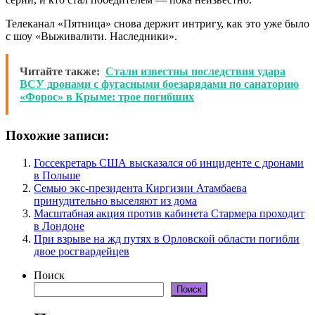
Телеканал «Пятница» снова держит интригу, как это уже было
с шоу «Выживалити. Наследники».
Читайте также:
Стали известны последствия удара
ВСУ дронами с фугасными боезарядами по санаторию
«Форос» в Крыме: трое погибших
Похожие записи:
Госсекретарь США высказался об инциденте с дронами
в Польше
Семью экс-президента Киргизии Атамбаева
принудительно выселяют из дома
Масштабная акция против кабинета Стармера проходит
в Лондоне
При взрыве на жд путях в Орловской области погибли
двое росгвардейцев
Поиск
Поиск