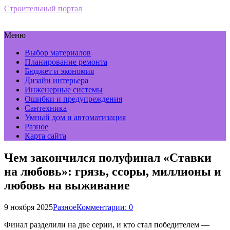
Строительный портал
Меню
Выбор материалов
Планирование ремонта
Бюджет и экономия
Дизайн интерьера
Инженерные системы
Ошибки и предупреждения
Сантехника
Умный дом и автоматизация
Разное
Карта сайта
Чем закончился полуфинал «Ставки
на любовь»: грязь, ссоры, миллионы и
любовь на выживание
9 ноября 2025
Разное
Комментарии: 0
Финал разделили на две серии, и кто стал победителем —