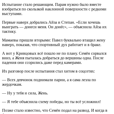
Испытание стало решающим. Парам нужно было вместе
взобраться по скользкой наклонной поверхности с редкими
выступами.
Первые наверх добрались Айза и Степан. «Если хочешь
выиграть — донеси меня. Он донёс», — объяснила Айза их
тактику.
Мамаевы пришли вторыми: Павел буквально втащил жену
наверх, показав, что спортивный дух работает и в браке.
А вот у Кривцовых всё пошло не по плану. Семён сорвался
вниз, а Женя пыталась добраться до вершины одна. После
падения они ссорились даже перед камерами.
Их разговор после испытания стал хитом в соцсетях:
— Всех девчонок поднимали парни, а я сама лезла по
жердочкам.
— Ну у тебя и сила, Жень.
— Я тебе объяснила схему победы, но ты всё усложнил!
Позже стало известно, что Семён подал на развод. И когда в