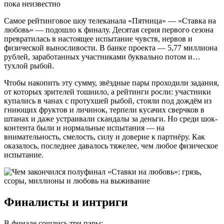
пока неизвестно
Самое рейтинговое шоу телеканала «Пятница» — «Ставка на
любовь» — подошло к финалу. Десятая серия первого сезона
превратилась в настоящее испытание чувств, нервов и
физической выносливости. В банке проекта — 5,77 миллиона
рублей, заработанных участниками буквально потом и…
тухлой рыбой.
Чтобы накопить эту сумму, звёздные пары проходили задания,
от которых зрителей тошнило, а рейтинги росли: участники
купались в чанах с протухшей рыбой, стояли под дождём из
гниющих фруктов и личинок, терпели кусачих сверчков в
штанах и даже устраивали скандалы за деньги. Но среди шок-
контента были и нормальные испытания — на
внимательность, смелость, силу и доверие к партнёру. Как
оказалось, последнее давалось тяжелее, чем любое физическое
испытание.
Финалисты и интриги
В финале сошлись три пары: