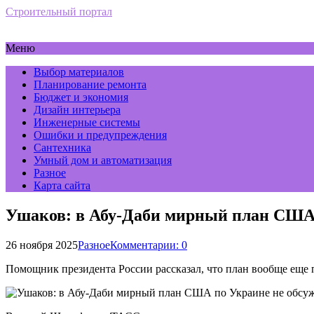
Строительный портал
Меню
Выбор материалов
Планирование ремонта
Бюджет и экономия
Дизайн интерьера
Инженерные системы
Ошибки и предупреждения
Сантехника
Умный дом и автоматизация
Разное
Карта сайта
Ушаков: в Абу-Даби мирный план США 
26 ноября 2025
Разное
Комментарии: 0
Помощник президента России рассказал, что план вообще еще п