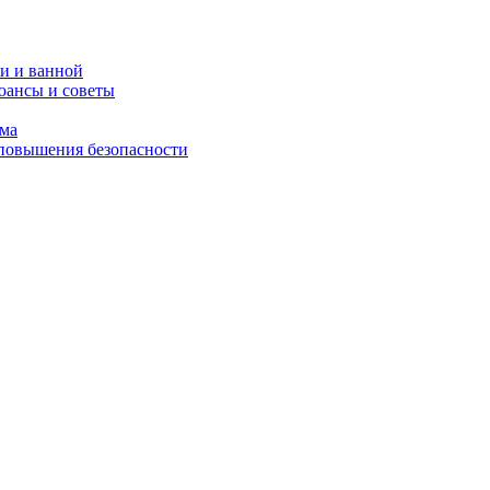
и и ванной
юансы и советы
ома
 повышения безопасности