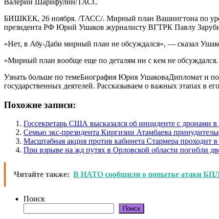
Валерий Шарифулин/ТАСС
БИШКЕК, 26 ноября. /ТАСС/. Мирный план Вашингтона по урег
президента РФ Юрий Ушаков журналисту ВГТРК Павлу Заруби
«Нет, в Абу-Даби мирный план не обсуждался», — сказал Ушак
«Мирный план вообще еще по деталям ни с кем не обсуждался.
Узнать больше по темеБиография Юрия УшаковаДипломат и по
государственных деятелей. Рассказываем о важных этапах в ег
Похожие записи:
Госсекретарь США высказался об инциденте с дронами 
Семью экс-президента Киргизии Атамбаева принудитель
Масштабная акция против кабинета Стармера проходит в
При взрыве на жд путях в Орловской области погибли дв
Читайте также:
В НАТО сообщили о попытке атаки БПЛ
Поиск
Поиск