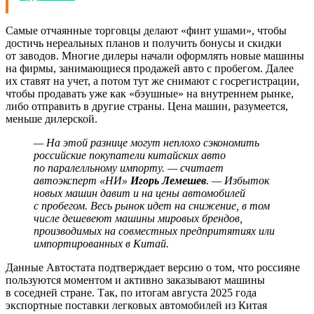
Самые отчаянные торговцы делают «финт ушами», чтобы
достичь нереальных планов и получить бонусы и скидки
от заводов. Многие дилеры начали оформлять новые машины
на фирмы, занимающиеся продажей авто с пробегом. Далее
их ставят на учет, а потом тут же снимают с госрегистрации,
чтобы продавать уже как «бэушные» на внутреннем рынке,
либо отправить в другие страны. Цена машин, разумеется,
меньше дилерской.
— На этой разнице могут неплохо сэкономить
российские покупатели китайских авто
по паралелльному импорту. — считает
автоэксперт «НИ»
Игорь Лемешев
. — Избыток
новых машин давит и на цены автомобилей
с пробегом. Весь рынок идет на снижение, в том
числе дешевеют машины мировых брендов,
производимых на совместных предпритятиях или
импортированных в Китай.
Данные Автостата подтверждает версию о том, что россияне
пользуются моментом и активно заказывают машины
в соседней стране. Так, по итогам августа 2025 года
экспортные поставки легковых автомобилей из Китая