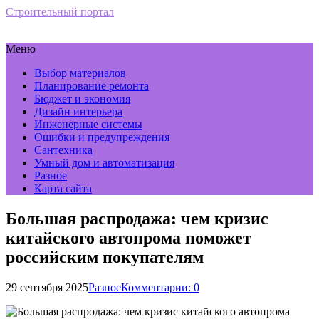
Строительный портал
Меню
Выбор материалов
Планирование ремонта
Бюджет и экономия
Дизайн интерьера
Инженерные системы
Ошибки и предупреждения
Сантехника
Умный дом и автоматизация
Разное
Карта сайта
Большая распродажа: чем кризис
китайского автопрома поможет
российским покупателям
29 сентября 2025
Разное
Комментарии: 0