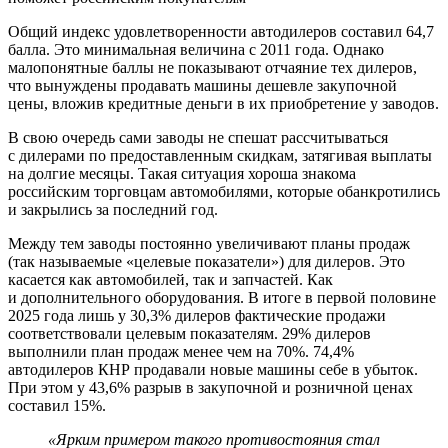
Общий индекс удовлетворенности автодилеров составил 64,7
балла. Это минимальная величина с 2011 года. Однако
малопонятные баллы не показывают отчаяние тех дилеров,
что вынуждены продавать машины дешевле закупочной
цены, вложив кредитные деньги в их приобретение у заводов.
В свою очередь сами заводы не спешат рассчитываться
с дилерами по предоставленным скидкам, затягивая выплаты
на долгие месяцы. Такая ситуация хороша знакома
российским торговцам автомобилями, которые обанкротились
и закрылись за последний год.
Между тем заводы постоянно увеличивают планы продаж
(так называемые «целевые показатели») для дилеров. Это
касается как автомобилей, так и запчастей. Как
и дополнительного оборудования. В итоге в первой половине
2025 года лишь у 30,3% дилеров фактические продажи
соответствовали целевым показателям. 29% дилеров
выполнили план продаж менее чем на 70%. 74,4%
автодилеров КНР продавали новые машины себе в убыток.
При этом у 43,6% разрыв в закупочной и розничной ценах
составил 15%.
«Ярким примером такого противостояния стал