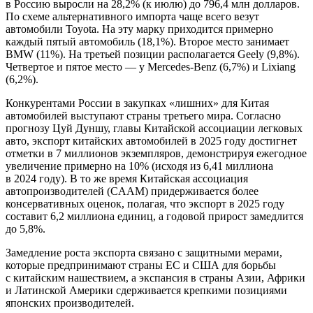
в Россию выросли на 28,2% (к июлю) до 796,4 млн долларов.
По схеме альтернативного импорта чаще всего везут
автомобили Toyota. На эту марку приходится примерно
каждый пятый автомобиль (18,1%). Второе место занимает
BMW (11%). На третьей позиции располагается Geely (9,8%).
Четвертое и пятое место — у Mercedes-Benz (6,7%) и Lixiang
(6,2%).
Конкурентами России в закупках «лишних» для Китая
автомобилей выступают страны третьего мира. Согласно
прогнозу Цуй Дуншу, главы Китайской ассоциации легковых
авто, экспорт китайских автомобилей в 2025 году достигнет
отметки в 7 миллионов экземпляров, демонстрируя ежегодное
увеличение примерно на 10% (исходя из 6,41 миллиона
в 2024 году). В то же время Китайская ассоциация
автопроизводителей (CAAM) придерживается более
консервативных оценок, полагая, что экспорт в 2025 году
составит 6,2 миллиона единиц, а годовой прирост замедлится
до 5,8%.
Замедление роста экспорта связано с защитными мерами,
которые предпринимают страны ЕС и США для борьбы
с китайским нашествием, а экспансия в страны Азии, Африки
и Латинской Америки сдерживается крепкими позициями
японских производителей.