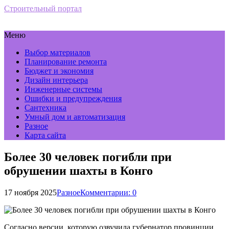
Строительный портал
Меню
Выбор материалов
Планирование ремонта
Бюджет и экономия
Дизайн интерьера
Инженерные системы
Ошибки и предупреждения
Сантехника
Умный дом и автоматизация
Разное
Карта сайта
Более 30 человек погибли при
обрушении шахты в Конго
17 ноября 2025
Разное
Комментарии: 0
Согласно версии, которую озвучила губернатор провинции,