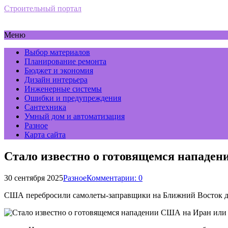
Строительный портал
Меню
Выбор материалов
Планирование ремонта
Бюджет и экономия
Дизайн интерьера
Инженерные системы
Ошибки и предупреждения
Сантехника
Умный дом и автоматизация
Разное
Карта сайта
Стало известно о готовящемся нападе
30 сентября 2025
Разное
Комментарии: 0
США перебросили самолеты-заправщики на Ближний Восток для