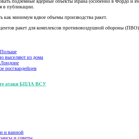
овать подземные ядерные объекты Ирана (особенно в Фордо и Ис
я в публикации.
ть как минимум вдвое объемы производства ракет.
центов ракет для комплексов противовоздушной обороны (ПВО) P
в Польше
но выселяют из дома
 Лондоне
ое росгвардейцев
ате атаки БПЛА ВСУ
и и ванной
юансы и советы