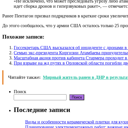
«Не исключено, что может преследовать угрозу либо атак
идет сборка дронов и гиперзвуковых ракет», — отмечаетс
Ранее Пентагон призвал подрядчиков в краткие сроки увеличи
До этого сообщалось, что у армии США осталось только 25 про
Похожие записи:
Госсекретарь США высказался об инциденте с дронами 
Семью экс-президента Киргизии Атамбаева принудитель
Масштабная акция против кабинета Стармера проходит в
При взрыве на жд путях в Орловской области погибли дв
Читайте также:
Мирный житель ранен в ДНР в результ
Поиск
Поиск
Последние записи
Виды и особенности керамической плитки для кухн
Планирование электромонтажных работ: важные н