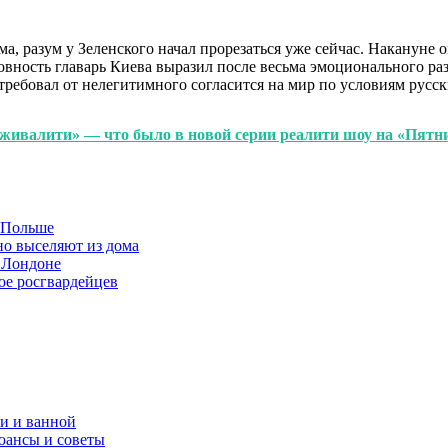
, разум у Зеленского начал прорезаться уже сейчас. Накануне он
овность главарь Киева выразил после весьма эмоционального р
отребовал от нелегитимного согласится на мир по условиям русс
ыживалити» — что было в новой серии реалити шоу на «Пятн
в Польше
но выселяют из дома
 Лондоне
ое росгвардейцев
и и ванной
юансы и советы