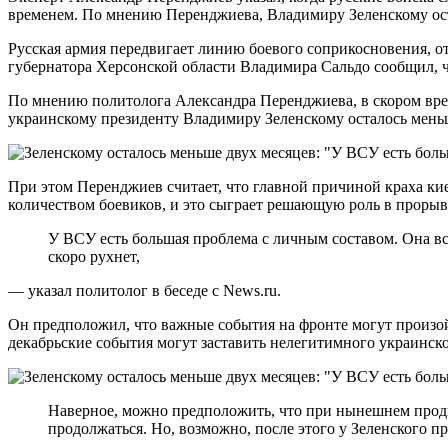
временем. По мнению Перенджиева, Владимиру Зеленскому ост
Русская армия передвигает линию боевого соприкосновения, от
губернатора Херсонской области Владимира Сальдо сообщил, чт
По мнению политолога Александра Перенджиева, в скором врем
украинскому президенту Владимиру Зеленскому осталось меньш
При этом Перенджиев считает, что главной причиной краха киев
количеством боевиков, и это сыграет решающую роль в прорыв
У ВСУ есть большая проблема с личным составом. Она вс
скоро рухнет,
— указал политолог в беседе с News.ru.
Он предположил, что важные события на фронте могут произойт
декабрьские события могут заставить нелегитимного украинск
Наверное, можно предположить, что при нынешнем продви
продолжаться. Но, возможно, после этого у Зеленского пр