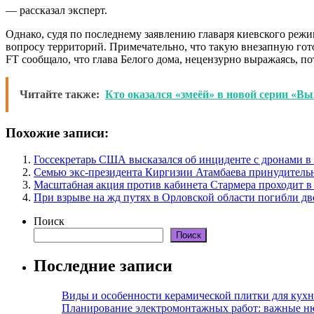
— рассказал эксперт.
Однако, судя по последнему заявлению главаря киевского режима
вопросу территорий. Примечательно, что такую внезапную гот
FT сообщало, что глава Белого дома, нецензурно выражаясь, п
Читайте также:
Кто оказался «змеёй» в новой серии «В
Похожие записи:
Госсекретарь США высказался об инциденте с дронами 
Семью экс-президента Киргизии Атамбаева принудитель
Масштабная акция против кабинета Стармера проходит в
При взрыве на жд путях в Орловской области погибли дв
Поиск
Поиск
Последние записи
Виды и особенности керамической плитки для кухн
Планирование электромонтажных работ: важные н