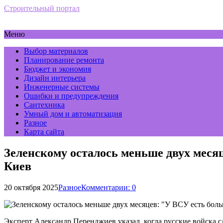
Строительный портал
Меню
Выбор материалов
Планирование ремонта
Бюджет и экономия
Дизайн интерьера
Инженерные системы
Ошибки и предупреждения
Сантехника
Умный дом и автоматизация
Разное
Карта сайта
Зеленскому осталось меньше двух месяц
Киев
20 октября 2025
Разное
Комментарии: 0
Эксперт Александр Перенджиев указал, когда русские войска с