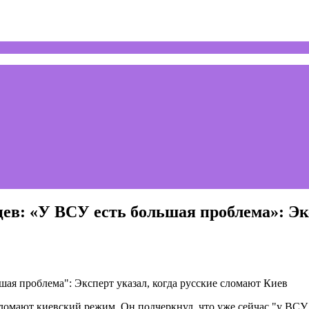
ев: «У ВСУ есть большая проблема»: Экс
ломают киевский режим. Он подчеркнул, что уже сейчас "у ВСУ 