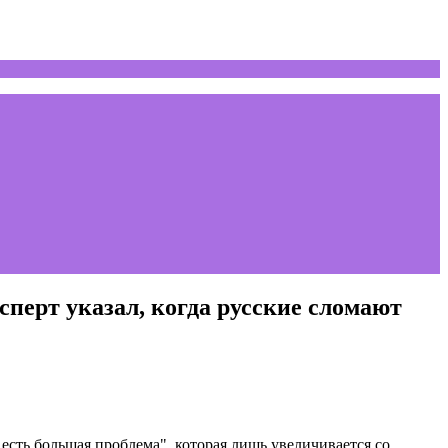
перт указал, когда русские сломают
есть большая проблема", которая лишь увеличивается со