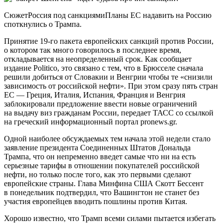
СюжетРоссия под санкциямиПланы ЕС надавить на Россию
споткнулись о Трампа.
Принятие 19-го пакета европейских санкций против России,
о котором так много говорилось в последнее время,
откладывается на неопределенный срок. Как сообщает
издание Politico, это связано с тем, что в Брюсселе сначала
решили добиться от Словакии и Венгрии чтобы те «снизили
зависимость от российской нефти». При этом сразу пять стран
ЕС — Греция, Италия, Испания, Франция и Венгрия
заблокировали предложение ввести новые ограничений
на выдачу виз гражданам России, передает ТАСС со ссылкой
на греческий информационный портал pronews.gr.
Одной наиболее обсуждаемых тем начала этой недели стало
заявление президента Соединенных Штатов Дональда
Трампа, что он непременно введет самые что ни на есть
серьезные тарифы в отношении покупателей российской
нефти, но только после того, как это первыми сделают
европейские страны. Глава Минфина США Скотт Бессент
в понедельник подтвердил, что Вашингтон не станет без
участия европейцев вводить пошлины против Китая.
Хорошо известно, что Трамп всеми силами пытается избегать