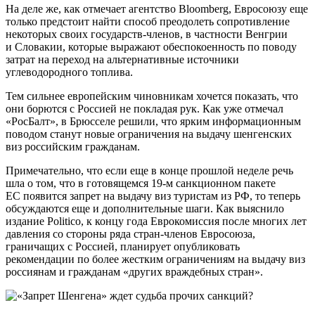
На деле же, как отмечает агентство Bloomberg, Евросоюзу еще
только предстоит найти способ преодолеть сопротивление
некоторых своих государств-членов, в частности Венгрии
и Словакии, которые выражают обеспокоенность по поводу
затрат на переход на альтернативные источники
углеводородного топлива.
Тем сильнее европейским чиновникам хочется показать, что
они борются с Россией не покладая рук. Как уже отмечал
«РосБалт», в Брюсселе решили, что ярким информационным
поводом станут новые ограничения на выдачу шенгенских
виз российским гражданам.
Примечательно, что если еще в конце прошлой неделе речь
шла о том, что в готовящемся 19-м санкционном пакете
ЕС появится запрет на выдачу виз туристам из РФ, то теперь
обсуждаются еще и дополнительные шаги. Как выяснило
издание Politico, к концу года Еврокомиссия после многих лет
давления со стороны ряда стран-членов Евросоюза,
граничащих с Россией, планирует опубликовать
рекомендации по более жестким ограничениям на выдачу виз
россиянам и гражданам «других враждебных стран».