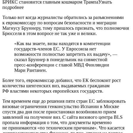
БРИКС становится главным кошмаром ТрампаУзнать
подробнее
Только вот когда журналисты обратились за разъяснениями
к еврокомиссару по вопросам безопасности и миграции
Магнусу Бруннеру, тому пришлось признать, что полномочия
Брюсселя в этом вопросе не так уже и велики.
«Как вы знаете, визы находятся в компетенции
государств-членов ЕС. У Евросоюза нет
возможности полностью запретить их выдачу», —
сказал Бруннер в понедельник на совместной
пресс-конференции с главой МВД Финляндии
Мари Рантанен.
Более того, еврокомиссар добавил, что ЕК беспокоит рост
количества шенгенских виз, выдаваемых гражданам
РФ властями некоторых европейских государств.
Тем временем еще до решения пяти стран ЕС заблокировать
визовые ограничения генконсульство Испании в Москве
спустя два дня после приостановки возобновило прием
заявлений на получение виз. С сайта визового центра BLS
пропала информация о том, что документы временно
не принимаются «по техническим причинам». Что касается