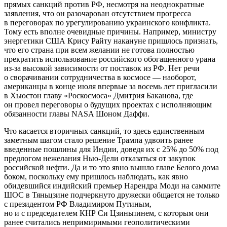
прямых санкций против РФ, несмотря на неоднократные
заявления, что он разочарован отсутствием прогресса
в переговорах по урегулированию украинского конфликта.
Тому есть вполне очевидные причины. Например, министру
энергетики США Крису Райту накануне пришлось признать,
что его страна при всем желании не готова полностью
прекратить использование российского обогащенного урана
из-за высокой зависимости от поставок из РФ. Нет речи
о сворачивании сотрудничества в космосе — наоборот,
американцы в конце июля впервые за восемь лет пригласили
в Хьюстон главу «Роскосмоса» Дмитрия Баканова, где
он провел переговоры о будущих проектах с исполняющим
обязанности главы NASA Шоном Даффи.
Что касается вторичных санкций, то здесь единственным
заметным шагом стало решение Трампа удвоить ранее
введенные пошлины для Индии, доведя их с 25% до 50% под
предлогом нежелания Нью-Дели отказаться от закупок
российской нефти. Да и то это явно вышло главе Белого дома
боком, поскольку ему пришлось наблюдать, как явно
обидевшийся индийский премьер Нарендра Моди на саммите
ШОС в Тяньцзине подчеркнуто дружески общается не только
с президентом РФ Владимиром Путиным,
но и с председателем КНР Си Цзиньпинем, с которым они
ранее считались непримиримыми геополитическими