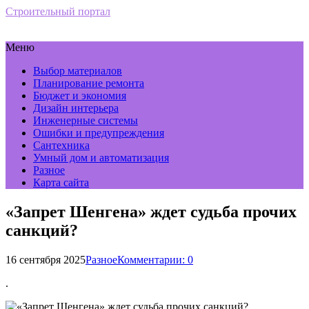
Строительный портал
Меню
Выбор материалов
Планирование ремонта
Бюджет и экономия
Дизайн интерьера
Инженерные системы
Ошибки и предупреждения
Сантехника
Умный дом и автоматизация
Разное
Карта сайта
«Запрет Шенгена» ждет судьба прочих
санкций?
16 сентября 2025
Разное
Комментарии: 0
.