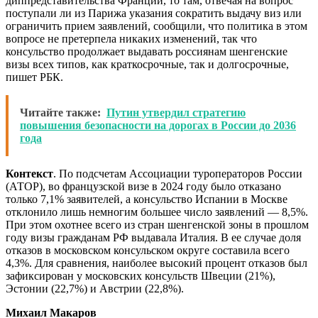
диппредставительства Франции, то там, отвечая на вопрос
поступали ли из Парижа указания сократить выдачу виз или
ограничить прием заявлений, сообщили, что политика в этом
вопросе не претерпела никаких изменений, так что
консульство продолжает выдавать россиянам шенгенские
визы всех типов, как краткосрочные, так и долгосрочные,
пишет РБК.
Читайте также:
Путин утвердил стратегию
повышения безопасности на дорогах в России до 2036
года
Контекст
. По подсчетам Ассоциации туроператоров России
(АТОР), во французской визе в 2024 году было отказано
только 7,1% заявителей, а консульство Испании в Москве
отклонило лишь немногим большее число заявлений — 8,5%.
При этом охотнее всего из стран шенгенской зоны в прошлом
году визы гражданам РФ выдавала Италия. В ее случае доля
отказов в московском консульском округе составила всего
4,3%. Для сравнения, наиболее высокий процент отказов был
зафиксирован у московских консульств Швеции (21%),
Эстонии (22,7%) и Австрии (22,8%).
Михаил Макаров