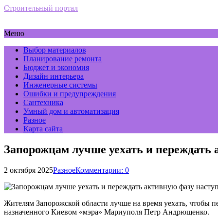
Строительный портал
Меню
Выбор материалов
Планирование ремонта
Бюджет и экономия
Дизайн интерьера
Инженерные системы
Ошибки и предупреждения
Сантехника
Умный дом и автоматизация
Разное
Карта сайта
Запорожцам лучше уехать и переждать
2 октября 2025
Разное
Комментарии: 0
Жителям Запорожской области лучше на время уехать, чтобы п
назначенного Киевом «мэра» Мариуполя Петр Андрющенко.