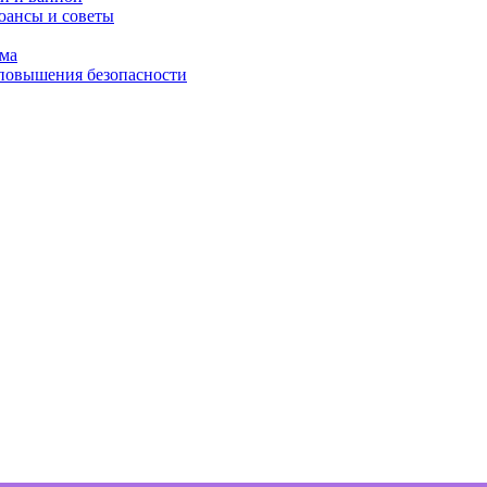
юансы и советы
ома
 повышения безопасности