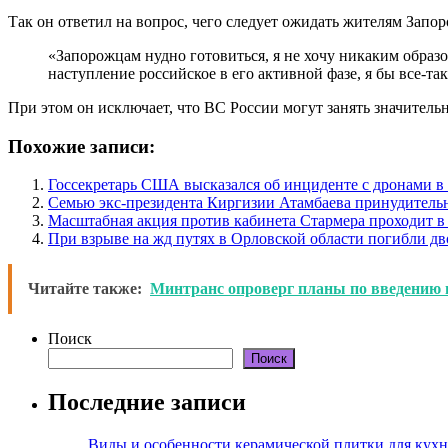
Так он ответил на вопрос, чего следует ожидать жителям Запор
«Запорожцам нудно готовиться, я не хочу никаким образом
наступление российское в его активной фазе, я бы все-та
При этом он исключает, что ВС России могут занять значител
Похожие записи:
Госсекретарь США высказался об инциденте с дронами 
Семью экс-президента Киргизии Атамбаева принудитель
Масштабная акция против кабинета Стармера проходит в
При взрыве на жд путях в Орловской области погибли дв
Читайте также:
Минтранс опроверг планы по введению п
Поиск
Поиск
Последние записи
Виды и особенности керамической плитки для кухн