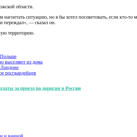
ожской области.
 нагнетать ситуацию, но я бы хотел посоветовать, если кто-то м
ки переждал», — сказал он.
ьную территорию.
в Польше
но выселяют из дома
 Лондоне
ое росгвардейцев
латы за проезд по дорогам в России
и и ванной