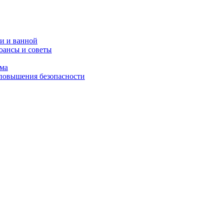
и и ванной
юансы и советы
ома
 повышения безопасности