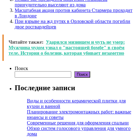
принудительно выселяют из дома
Масштабная акция против кабинета Стармера проходит
в Лондоне
При взрыве на жд путях в Орловской области погибли
двое росгвардейцев
Читайте также:
Ударился мизинцем и чуть не умер:
Мужчина чудом узнал о "настоящей бомбе" в своём
теле. История о болезни, которая убивает незаметно
Поиск
Поиск
Последние записи
Виды и особенности керамической плитки для
кухни и ванной
Планирование электромонтажных работ: важные
нюансы и советы
Современные решения для оформления спальни
Обзор систем голосового управления для умного
дома