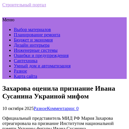
Строительный портал
Меню
Выбор материалов
Планирование ремонта
Бюджет и экономия
Дизайн интерьера
Инженерные системы
Ошибки и предупреждения
Сантехника
Умный дом и автоматизация
Разное
Карта сайта
Захарова оценила признание Ивана
Сусанина Украиной мифом
10 октября 2025
Разное
Комментарии: 0
Официальный представитель МИД РФ Мария Захарова
отреагировала на признание Институтом национальной
памяти Украины фигуры Ивана Сусанина