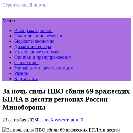
Строительный портал
Меню
Выбор материалов
Планирование ремонта
Бюджет и экономия
Дизайн интерьера
Инженерные системы
Ошибки и предупреждения
Сантехника
Умный дом и автоматизация
Разное
Карта сайта
За ночь силы ПВО сбили 69 вражеских
БПЛА в десяти регионах России —
Минобороны
23 сентября 2025
Разное
Комментарии: 0