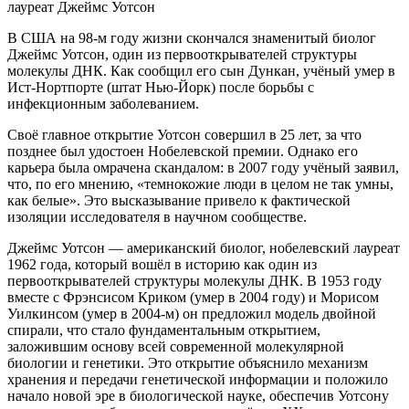
В США на 98-м году жизни скончался знаменитый биолог
Джеймс Уотсон, один из первооткрывателей структуры
молекулы ДНК. Как сообщил его сын Дункан, учёный умер в
Ист-Нортпорте (штат Нью-Йорк) после борьбы с
инфекционным заболеванием.
Своё главное открытие Уотсон совершил в 25 лет, за что
позднее был удостоен Нобелевской премии. Однако его
карьера была омрачена скандалом: в 2007 году учёный заявил,
что, по его мнению, «темнокожие люди в целом не так умны,
как белые». Это высказывание привело к фактической
изоляции исследователя в научном сообществе.
Джеймс Уотсон — американский биолог, нобелевский лауреат
1962 года, который вошёл в историю как один из
первооткрывателей структуры молекулы ДНК. В 1953 году
вместе с Фрэнсисом Криком (умер в 2004 году) и Морисом
Уилкинсом (умер в 2004-м) он предложил модель двойной
спирали, что стало фундаментальным открытием,
заложившим основу всей современной молекулярной
биологии и генетики. Это открытие объяснило механизм
хранения и передачи генетической информации и положило
начало новой эре в биологической науке, обеспечив Уотсону