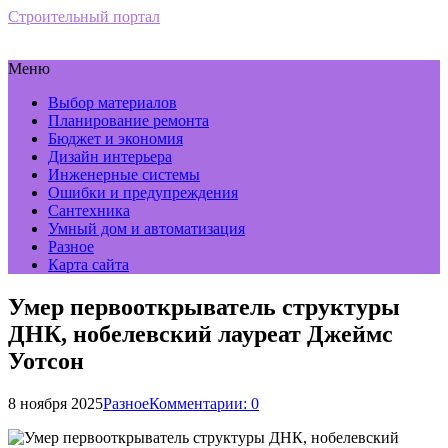
Строительный портал
Меню
Выбор материалов
Планирование ремонта
Бюджет и экономия
Дизайн интерьера
Инженерные системы
Ошибки и предупреждения
Сантехника
Умный дом и автоматизация
Разное
Карта сайта
Умер первооткрыватель структуры
ДНК, нобелевский лауреат Джеймс
Уотсон
8 ноября 2025
Разное
Комментарии: 0