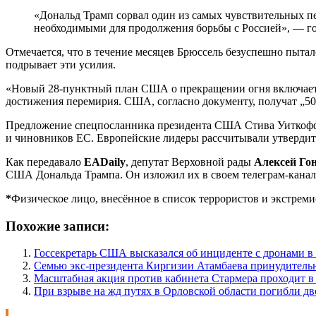
«Дональд Трамп сорвал один из самых чувствительных 
необходимыми для продолжения борьбы с Россией», — го
Отмечается, что в течение месяцев Брюссель безуспешно пыта
подрывает эти усилия.
«Новый 28-пунктный план США о прекращении огня включает 
достижения перемирия. США, согласно документу, получат „50
Предложение спецпосланника президента США Стива Уиткоффа
и чиновников ЕС. Европейские лидеры рассчитывали утвердить
Как передавало
EADaily
, депутат Верховной рады
Алексей Го
США Дональда Трампа. Он изложил их в своем телеграм-канал
*
Физическое лицо, внесённое в список террористов и экстре
Похожие записи:
Госсекретарь США высказался об инциденте с дронами 
Семью экс-президента Киргизии Атамбаева принудитель
Масштабная акция против кабинета Стармера проходит в
При взрыве на жд путях в Орловской области погибли дв