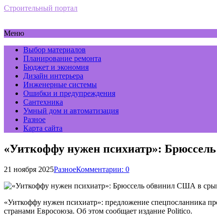
Строительный портал
Меню
Выбор материалов
Планирование ремонта
Бюджет и экономия
Дизайн интерьера
Инженерные системы
Ошибки и предупреждения
Сантехника
Умный дом и автоматизация
Разное
Карта сайта
«Уиткоффу нужен психиатр»: Брюссель
21 ноября 2025
Разное
Комментарии: 0
«Уиткоффу нужен психиатр»: предложение спецпосланника пр
странами Евросоюза. Об этом сообщает издание Politico.