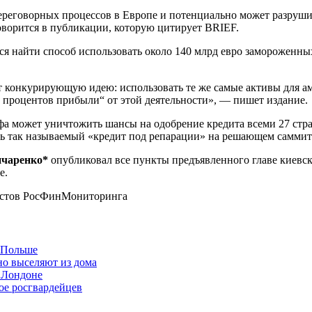
переговорных процессов в Европе и потенциально может разруш
ворится в публикации, которую цитирует BRIEF.
лся найти способ использовать около 140 млрд евро заморожен
конкурирующую идею: использовать те же самые активы для а
 процентов прибыли“ от этой деятельности», — пишет издание.
 может уничтожить шансы на одобрение кредита всеми 27 стра
 так называемый «кредит под репарации» на решающем саммите 
нчаренко*
опубликовал все пункты предъявленного главе киевс
е.
мистов РосФинМониторинга
в Польше
но выселяют из дома
 Лондоне
ое росгвардейцев